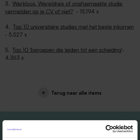
3.
Werkloos, Wereldreis of onafgemaakte studie
vermelden op je CV of niet?
- 15.194 x
4.
Top 10 universitaire studies met het beste inkomen
- 5.527 x
5.
Top 10 'beroepen die leiden tot een scheiding'
-
4.363 x
Terug naar alle items