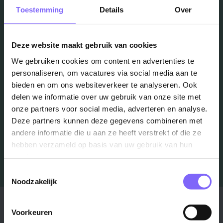
Toestemming
Details
Over
Vacatures
in je mailbox?
Deze website maakt gebruik van cookies
We gebruiken cookies om content en advertenties te
Schrijf je in en we houden je op de hoogte
personaliseren, om vacatures via social media aan te
bieden en om ons websiteverkeer te analyseren. Ook
delen we informatie over uw gebruik van onze site met
Job Alert instellen
onze partners voor social media, adverteren en analyse.
Deze partners kunnen deze gegevens combineren met
andere informatie die u aan ze heeft verstrekt of die ze
hebben verzameld op basis van uw gebruik van hun
services.
Toestemmingsselectie
Noodzakelijk
Stad
Regio
Voorkeuren