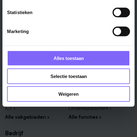
Maastricht ›
Zuid-Limburg ›
Venlo ›
Midden-Limburg ›
Statistieken
Heerlen ›
Noord-Limburg ›
Roermond ›
Alle regio's ›
Marketing
Weert ›
Alle steden ›
Alles toestaan
Vakgebied
Functie
Onderwijs ›
Productiemedewerker ›
Selectie toestaan
Techniek & Productie ›
Verpleegkundige ›
Zorg & welzijn ›
Administratief medewerker ›
Weigeren
Administratie ›
HR adviseur ›
ICT ›
Onderwijsassistent ›
Alle vakgebieden ›
Alle functies ›
Bedrijf