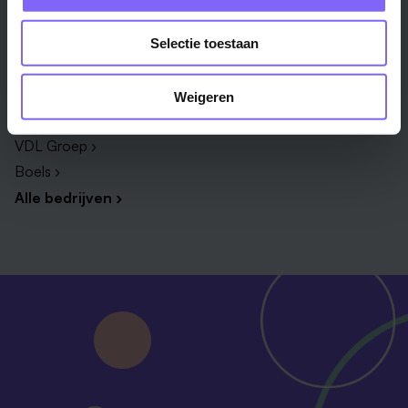
Bedrijf
Selectie toestaan
Zuyderland ›
Vista College ›
Weigeren
Daelzicht ›
VDL Groep ›
Boels ›
Alle bedrijven ›