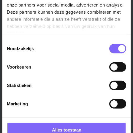
Stad
Regio
onze partners voor social media, adverteren en analyse.
Deze partners kunnen deze gegevens combineren met
Maastricht ›
Zuid-Limburg ›
andere informatie die u aan ze heeft verstrekt of die ze
Venlo ›
Midden-Limburg ›
hebben verzameld op basis van uw gebruik van hun
Heerlen ›
Noord-Limburg ›
services.
Roermond ›
Alle regio's ›
Toestemmingsselectie
Weert ›
Noodzakelijk
Alle steden ›
Voorkeuren
Vakgebied
Functie
Onderwijs ›
Productiemedewerker ›
Statistieken
Techniek & Productie ›
Verpleegkundige ›
Zorg & welzijn ›
Administratief medewerker ›
Marketing
Administratie ›
HR adviseur ›
ICT ›
Onderwijsassistent ›
Alle vakgebieden ›
Alle functies ›
Alles toestaan