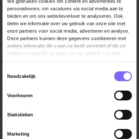
Japan zag niet alleen een verbetering in de
We gebruiken cookies om content en advertenties te
productiviteit van de werknemers, maar concludeerde
personaliseren, om vacatures via social media aan te
ook dat er 58% minder documenten werden
bieden en om ons websiteverkeer te analyseren. Ook
uitgeprint en dat het stroomverbruik met 23% af nam.
delen we informatie over uw gebruik van onze site met
onze partners voor social media, adverteren en analyse.
Daarnaast voorspellen wetenschappers dat een
Deze partners kunnen deze gegevens combineren met
vierdaagse werkweek leidt tot minder stress,
andere informatie die u aan ze heeft verstrekt of die ze
waardoor mensen sneller duurzame keuzes maken,
hebben verzameld op basis van uw gebruik van hun
zoals bijvoorbeeld het nemen van de fiets in plaats
services.
van de auto. En omdat mensen meer tijd hebben voor
het huishouden en het doen van boodschappen,
Toestemmingsselectie
Noodzakelijk
zouden er ook mogelijk duurzamere keuzes worden
gemaakt.
Voorkeuren
Op zoek naar 4-daagse banen? Bekijk dan
alle
openstaande vacatures
!
Statistieken
Bron: famme.nl
Marketing