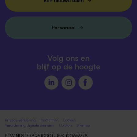
Een nieuwe baan
Personeel
Volg ons en
blijf op de hoogte
Privacy-verklaring
Disclaimer
Cookies
Verordening digitale diensten
Colofon
Sitemap
BTW NL817789510B01 · KvK 12065978