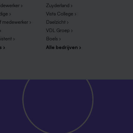
dewerker ›
Zuyderland ›
dige ›
Vista College ›
ef medewerker ›
Daelzicht ›
›
VDL Groep ›
istent ›
Boels ›
s ›
Alle bedrijven ›