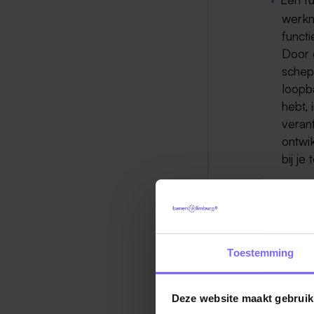
werkn
functi
Door 
schep
loopb
hebt,
verant
ontwi
bij je
Inzicht 
Ook op
alle t
Toestemming
hoger
zoude
Deze website maakt gebruik