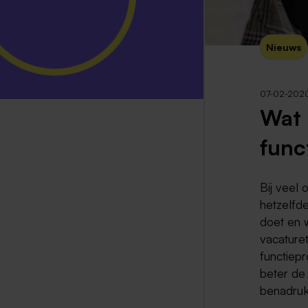
Nieuws
07-02-202
Wat 
func
Bij veel 
hetzelfde
doet en w
vacature
functiepr
beter de 
benadruk