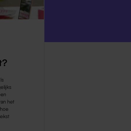
t?
ls
elijks
een
van het
 hoe
tekst