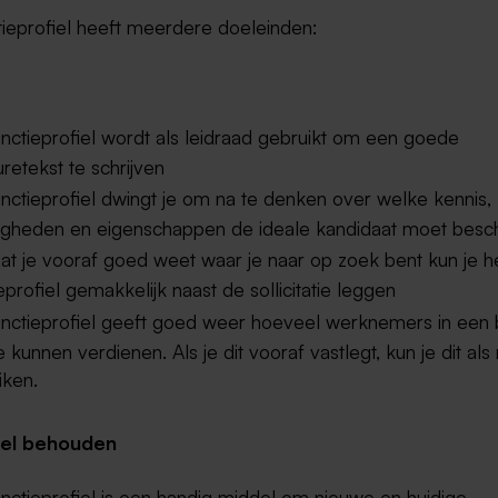
tieprofiel heeft meerdere doeleinden:
nctieprofiel wordt als leidraad gebruikt om een goede
retekst te schrijven
nctieprofiel dwingt je om na te denken over welke kennis,
igheden en eigenschappen de ideale kandidaat moet besch
t je vooraf goed weet waar je naar op zoek bent kun je h
eprofiel gemakkelijk naast de sollicitatie leggen
unctieprofiel geeft goed weer hoeveel werknemers in een
e kunnen verdienen. Als je dit vooraf vastlegt, kun je dit als r
iken.
el behouden
nctieprofiel is een handig middel om nieuwe en huidige