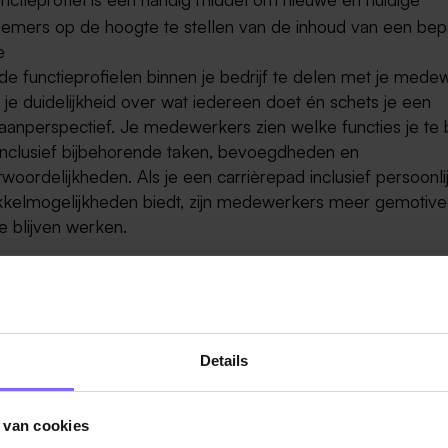
emers op de hoogte te stellen van de inhoud van een bep
e
de functieprofielen binnen je bedrijf te delen met je mede
 je duidelijkheid over wat iedereen doet én schets je een
aanperspectief. Je medewerkers zien welke functies je te
 inclusief bijbehorende taken, bevoegdheden en
woordelijkheden. Als je een carrièrepad inclusief persoonli
kkelmogelijkheden biedt, zijn medewerkers meer gemotiv
 te blijven werken.
in organisatiestructuur.
 strategisch niveau zijn functieprofielen uiterst waardevol. 
aken en wie doet wat? Door het werk slim te verdelen krijg
Details
e arbeidsproductiviteit dan wanneer de medewerkers afzon
n werken
 van cookies