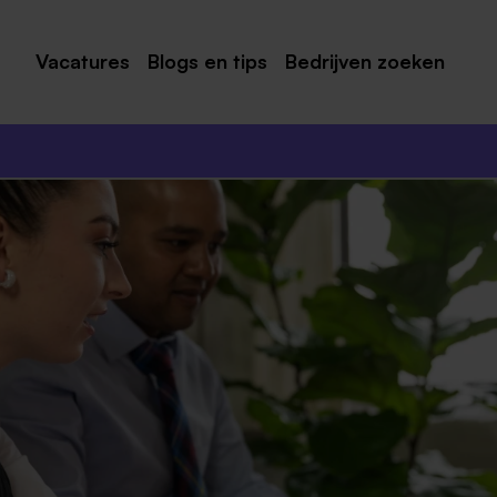
Vacatures
Blogs en tips
Bedrijven zoeken
Maastricht
Roermond
Venlo
Sittard
Venray
Noord-Limburg
Midden-Limburg
Zuid-Limburg
Heerlen