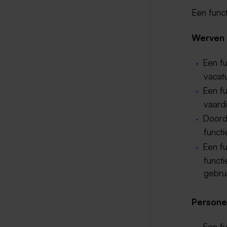
Een func
Werven
Een fu
vacatu
Een fu
vaard
Doorda
functi
Een f
functi
gebru
Persone
Een fu