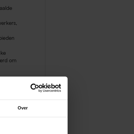
aalde
werkers,
 bieden
jke
eerd om
Wat zijn
 je een
Over
derlijk