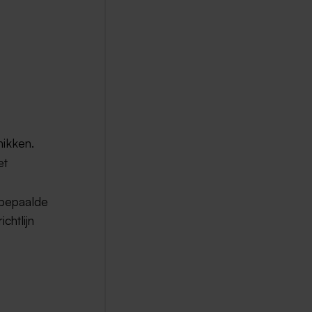
ikken.
et
 bepaalde
ichtlijn