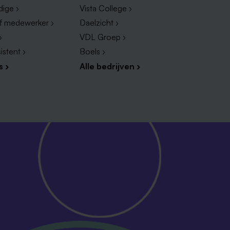
dige ›
Vista College ›
ef medewerker ›
Daelzicht ›
›
VDL Groep ›
istent ›
Boels ›
s ›
Alle bedrijven ›