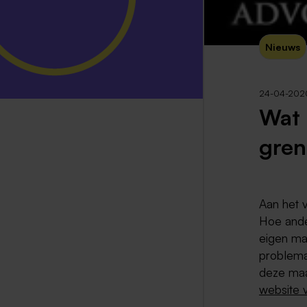
Nieuws
24-04-202
Wat 
gren
Aan het 
Hoe ande
eigen ma
problemat
deze maa
website 