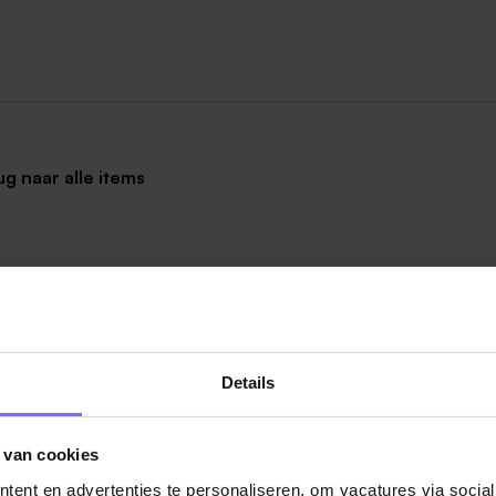
ug naar alle items
Details
Vacatures
 van cookies
in je mailbox?
ent en advertenties te personaliseren, om vacatures via socia