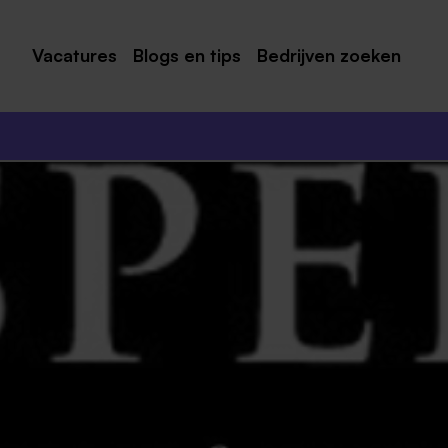
Vacatures
Blogs en tips
Bedrijven zoeken
Maastricht
Roermond
Venlo
Sittard
Venray
Noord-Limburg
Midden-Limburg
Zuid-Limburg
Heerlen