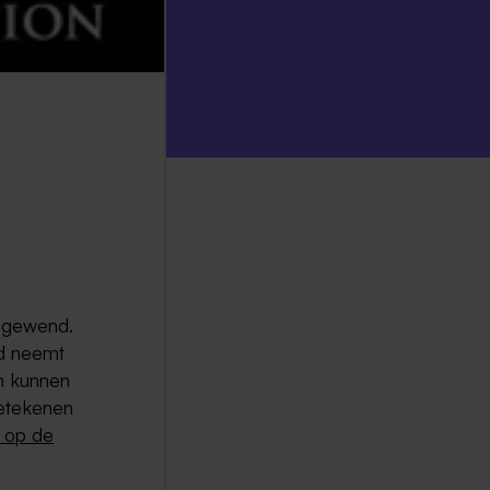
l gewend.
nd neemt
n kunnen
betekenen
 op de