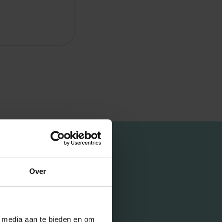
Over
l media aan te bieden en om