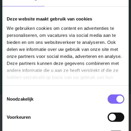
in je mailbox?
Deze website maakt gebruik van cookies
Schrijf je in en we houden je op de hoogte
We gebruiken cookies om content en advertenties te
personaliseren, om vacatures via social media aan te
bieden en om ons websiteverkeer te analyseren. Ook
Job Alert instellen
delen we informatie over uw gebruik van onze site met
onze partners voor social media, adverteren en analyse.
Deze partners kunnen deze gegevens combineren met
andere informatie die u aan ze heeft verstrekt of die ze
hebben verzameld op basis van uw gebruik van hun
services.
Toestemmingsselectie
Noodzakelijk
Stad
Regio
Maastricht ›
Zuid-Limburg ›
Voorkeuren
Venlo ›
Midden-Limburg ›