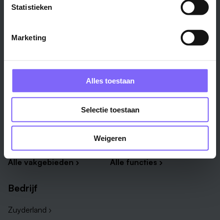
Heerlen ›
Noord-Limburg ›
Statistieken
Roermond ›
Alle regio's ›
Weert ›
Marketing
Alle steden ›
Vakgebied
Functie
Alles toestaan
Onderwijs ›
Productiemedewerker ›
Techniek & Productie ›
Verpleegkundige ›
Selectie toestaan
Zorg & welzijn ›
Administratief medewerker ›
Administratie ›
HR adviseur ›
Weigeren
ICT ›
Onderwijsassistent ›
Alle vakgebieden ›
Alle functies ›
Bedrijf
Zuyderland ›