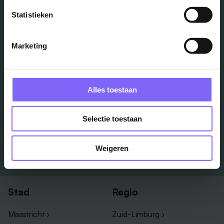
Vacatures
Statistieken
in je mailbox?
Marketing
Schrijf je in en we houden je op de hoogte
Alles toestaan
Job Alert instellen
Selectie toestaan
Weigeren
Stad
Regio
Maastricht ›
Zuid-Limburg ›