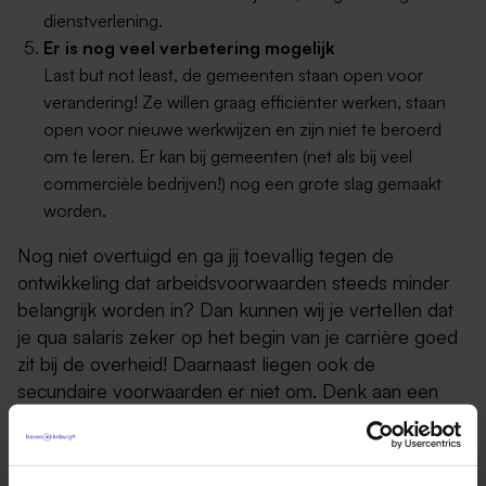
dienstverlening.
Er is nog veel verbetering mogelijk
Last but not least, de gemeenten staan open voor
verandering! Ze willen graag efficiënter werken, staan
open voor nieuwe werkwijzen en zijn niet te beroerd
om te leren. Er kan bij gemeenten (net als bij veel
commerciële bedrijven!) nog een grote slag gemaakt
worden.
Nog niet overtuigd en ga jij toevallig tegen de
ontwikkeling dat arbeidsvoorwaarden steeds minder
belangrijk worden in? Dan kunnen wij je vertellen dat
je qua salaris zeker op het begin van je carrière goed
zit bij de overheid! Daarnaast liegen ook de
secundaire voorwaarden er niet om. Denk aan een
goede pensioenregeling, aardig aantal vakantiedagen
en de zeer degelijke verlofregelingen.