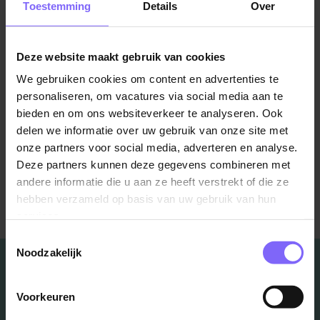
Toestemming
Details
Over
Warm geworden om je eerste of vervolgstap te
maken richting de gemeenten? Bekijk dan alle actuele
vacatures van
Gemeente Maastricht
,
Gemeente
Deze website maakt gebruik van cookies
Sittard-Geleen
,
Gemeente Roermond
en
Gemeente
Beek
We gebruiken cookies om content en advertenties te
personaliseren, om vacatures via social media aan te
bieden en om ons websiteverkeer te analyseren. Ook
Bron : Studelta
delen we informatie over uw gebruik van onze site met
onze partners voor social media, adverteren en analyse.
Deze partners kunnen deze gegevens combineren met
andere informatie die u aan ze heeft verstrekt of die ze
Terug naar alle items
hebben verzameld op basis van uw gebruik van hun
services.
Toestemmingsselectie
Noodzakelijk
Voorkeuren