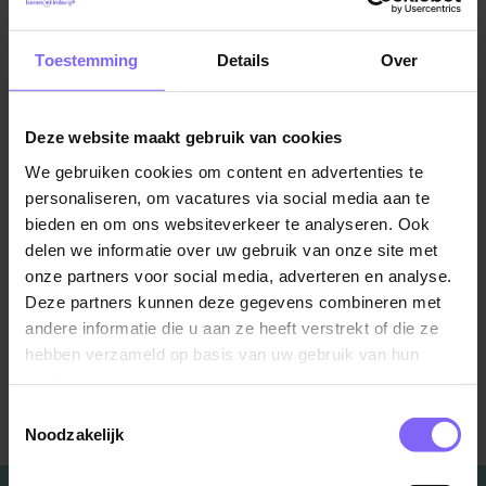
ChatGPT en andere vormen van AI lijken de toekomst
van recruitment te domineren en zullen het voor
Toestemming
Details
Over
bedrijven gemakkelijker maken om toptalent te
identificeren en te bereiken. Maar er kan worden
vastgesteld dat ChatGPT, hoewel het een uiterst nuttig
Deze website maakt gebruik van cookies
hulpmiddel is, niet in staat is om de rol van recruiters
We gebruiken cookies om content en advertenties te
volledig over te nemen. Bij het nemen van de
personaliseren, om vacatures via social media aan te
uiteindelijke beslissingen blijft het menselijke aspect
bieden en om ons websiteverkeer te analyseren. Ook
noodzakelijk.
delen we informatie over uw gebruik van onze site met
onze partners voor social media, adverteren en analyse.
Deze partners kunnen deze gegevens combineren met
Bron: Recruiter.com, Topprofile.nl
andere informatie die u aan ze heeft verstrekt of die ze
hebben verzameld op basis van uw gebruik van hun
services.
Terug naar alle items
Toestemmingsselectie
Noodzakelijk