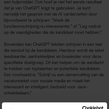
een hulpmiddel. Ook hoef je niet het eerste resultaat
dat je van ChatGPT krijgt te gebruiken. Je kunt
namelijk het gesprek met de AI verderzetten door
bijvoorbeeld te schrijven: “Maak de
functieomschrijving nu interessanter.” of “Leg nadruk
op de vaardigheden die de kandidaat moet hebben.”
Bovendien kan ChatGPT teksten schrijven in een taal
die aansluit bij de kandidaten. Hierdoor wordt de tekst
leesbaarder, aantrekkelijker en boeiender voor deze
specifieke doelgroep. Dit kan helpen om de aandacht
te trekken van toptalenten en potentiële kandidaten.
Een voorbeeld is: "Schrijf nu een samenvatting van de
vacaturetekst voor sociale media en maak het
interessant en intelligent, bedoeld voor Java-
ontwikkelaars."
Conclusie