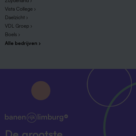
Zuyderland ›
Vista College ›
Daelzicht ›
VDL Groep ›
Boels ›
Alle bedrijven ›
De grootste