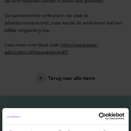
die acht maanden eerder in dienst was getreden.
De kantonrechter ontbond in die zaak de
arbeidsovereenkomst, maar kende de werknemer wel een
billijke vergoeding toe.
Lees meer over deze zaak:
https://www.spee-
advocaten.nl/nieuwsbrieven#2
Terug naar alle items