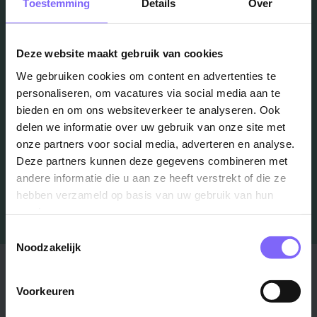
Vacatures
Toestemming
Details
Over
in je mailbox?
Deze website maakt gebruik van cookies
We gebruiken cookies om content en advertenties te
Schrijf je in en we houden je op de hoogte
personaliseren, om vacatures via social media aan te
bieden en om ons websiteverkeer te analyseren. Ook
delen we informatie over uw gebruik van onze site met
Job Alert instellen
onze partners voor social media, adverteren en analyse.
Deze partners kunnen deze gegevens combineren met
andere informatie die u aan ze heeft verstrekt of die ze
hebben verzameld op basis van uw gebruik van hun
services.
Toestemmingsselectie
Noodzakelijk
Stad
Regio
Voorkeuren
Maastricht ›
Zuid-Limburg ›