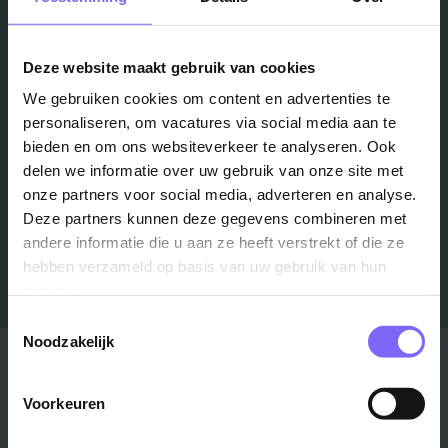
in je mailbox?
Deze website maakt gebruik van cookies
Schrijf je in en we houden je op de hoogte
We gebruiken cookies om content en advertenties te
personaliseren, om vacatures via social media aan te
bieden en om ons websiteverkeer te analyseren. Ook
Job Alert instellen
delen we informatie over uw gebruik van onze site met
onze partners voor social media, adverteren en analyse.
Deze partners kunnen deze gegevens combineren met
andere informatie die u aan ze heeft verstrekt of die ze
hebben verzameld op basis van uw gebruik van hun
services.
Toestemmingsselectie
Noodzakelijk
Stad
Regio
Maastricht ›
Voorkeuren
Zuid-Limburg ›
Venlo ›
Midden-Limburg ›