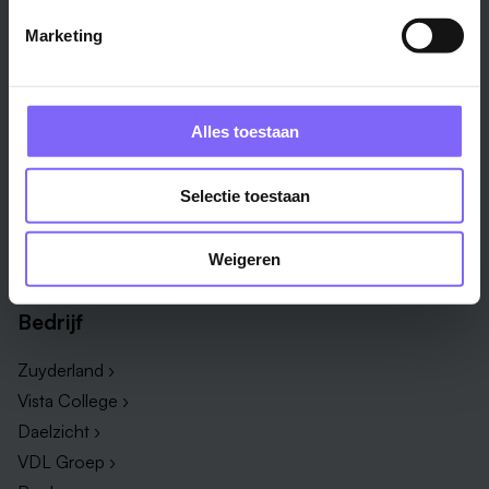
Alle steden ›
Marketing
Vakgebied
Functie
Onderwijs ›
Productiemedewerker ›
Alles toestaan
Techniek & Productie ›
Verpleegkundige ›
Zorg & welzijn ›
Administratief medewerker ›
Selectie toestaan
Administratie ›
HR adviseur ›
ICT ›
Onderwijsassistent ›
Weigeren
Alle vakgebieden ›
Alle functies ›
Bedrijf
Zuyderland ›
Vista College ›
Daelzicht ›
VDL Groep ›