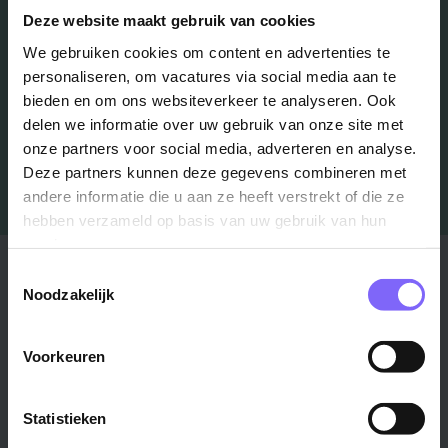
Schrijf je in en we houden je op de hoogte
Deze website maakt gebruik van cookies
We gebruiken cookies om content en advertenties te
personaliseren, om vacatures via social media aan te
Job Alert instellen
bieden en om ons websiteverkeer te analyseren. Ook
delen we informatie over uw gebruik van onze site met
onze partners voor social media, adverteren en analyse.
Deze partners kunnen deze gegevens combineren met
andere informatie die u aan ze heeft verstrekt of die ze
hebben verzameld op basis van uw gebruik van hun
services.
Stad
Regio
Toestemmingsselectie
Noodzakelijk
Maastricht ›
Zuid-Limburg ›
Venlo ›
Midden-Limburg ›
Voorkeuren
Heerlen ›
Noord-Limburg ›
Roermond ›
Alle regio's ›
Statistieken
Weert ›