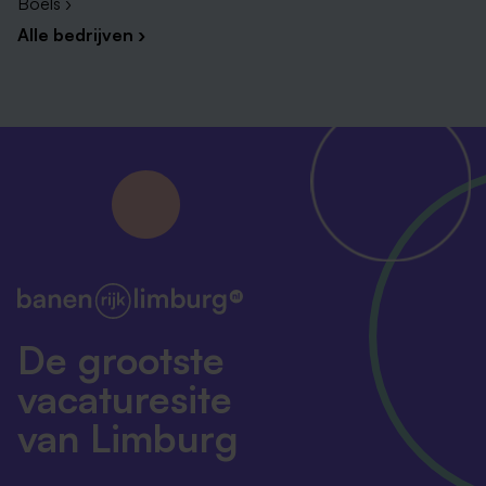
Boels ›
Alle bedrijven ›
De grootste
vacaturesite
van Limburg