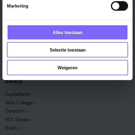
Marketing
Vakgebied
Functie
Onderwijs ›
Productiemedewerker ›
Techniek & Productie ›
Verpleegkundige ›
Alles toestaan
Zorg & welzijn ›
Administratief medewerker ›
Administratie ›
HR adviseur ›
Selectie toestaan
ICT ›
Onderwijsassistent ›
Alle vakgebieden ›
Alle functies ›
Weigeren
Bedrijf
Zuyderland ›
Vista College ›
Daelzicht ›
VDL Groep ›
Boels ›