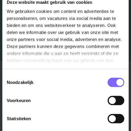
Deze website maakt gebruik van cookies
We gebruiken cookies om content en advertenties te
Job Alert instellen
personaliseren, om vacatures via social media aan te
bieden en om ons websiteverkeer te analyseren. Ook
delen we informatie over uw gebruik van onze site met
onze partners voor social media, adverteren en analyse.
Deze partners kunnen deze gegevens combineren met
andere informatie die u aan ze heeft verstrekt of die ze
hebben verzameld op basis van uw gebruik van hun
services.
Stad
Regio
Toestemmingsselectie
Noodzakelijk
Maastricht ›
Zuid-Limburg ›
Venlo ›
Midden-Limburg ›
Heerlen ›
Noord-Limburg ›
Voorkeuren
Roermond ›
Alle regio's ›
Weert ›
Statistieken
Alle steden ›