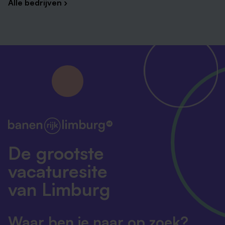
Alle bedrijven ›
De grootste
vacaturesite
van Limburg
Waar ben je naar op zoek?