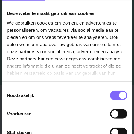
Deze website maakt gebruik van cookies
Schrijf je in en we houden je op de hoogte
We gebruiken cookies om content en advertenties te
personaliseren, om vacatures via social media aan te
bieden en om ons websiteverkeer te analyseren. Ook
Job Alert instellen
delen we informatie over uw gebruik van onze site met
onze partners voor social media, adverteren en analyse.
Deze partners kunnen deze gegevens combineren met
andere informatie die u aan ze heeft verstrekt of die ze
hebben verzameld op basis van uw gebruik van hun
services.
Toestemmingsselectie
Stad
Regio
Noodzakelijk
Maastricht ›
Zuid-Limburg ›
Voorkeuren
Venlo ›
Midden-Limburg ›
Heerlen ›
Noord-Limburg ›
Roermond ›
Alle regio's ›
Statistieken