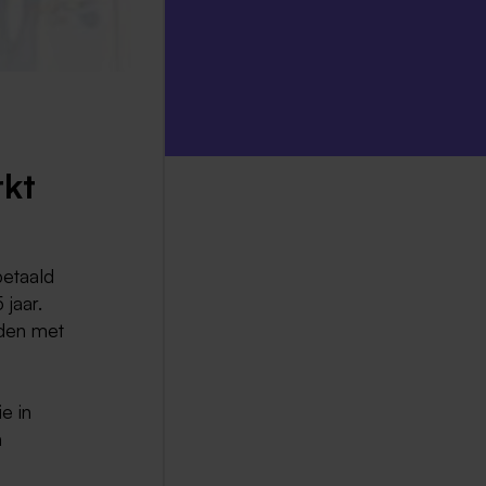
rkt
betaald
 jaar.
nden met
e in
n