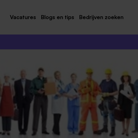
Vacatures
Blogs en tips
Bedrijven zoeken
Maastricht
Roermond
Venlo
Sittard
Venray
Noord-Limburg
Midden-Limburg
Zuid-Limburg
Heerlen