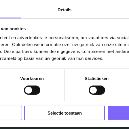
Details
 van cookies
ent en advertenties te personaliseren, om vacatures via socia
eren. Ook delen we informatie over uw gebruik van onze site me
e. Deze partners kunnen deze gegevens combineren met andere i
erzameld op basis van uw gebruik van hun services.
Vacatures
in je mailbox?
Voorkeuren
Statistieken
Schrijf je in en we houden je op de hoogte
Selectie toestaan
Job Alert instellen