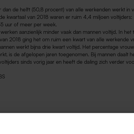
 dan de helft (50,8 procent) van alle werkenden werkt in vol
e kwartaal van 2018 waren er ruim 4,4 miljoen voltijders: z
5 uur of meer per week.
werken aanzienlijk minder vaak dan mannen voltijd. In het
 van 2018 ging het om ruim een kwart van alle werkende 
annen werkt bijna drie kwart voltijd. Het percentage vrou
erkt, is de afgelopen jaren toegenomen. Bij mannen daalt h
oltijders sinds vorig jaar en heeft de daling zich verder voo
BS
ug naar alle items