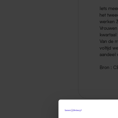
Iets meer
het tweed
werken 3
Vrouwen 
kwartaal
Van de m
voltijd w
aandeel v
Bron : C
Ter