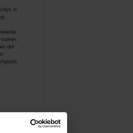
tijd. In
ij
 tweede
vrouwen.
wen dat
et
rtgezet.