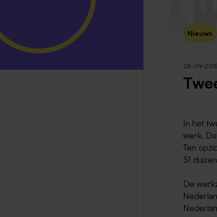
Nieuws
28-09-201
Twee
In het t
werk. Dat
Ten opzi
51 duize
De werkza
Nederlan
Nederland