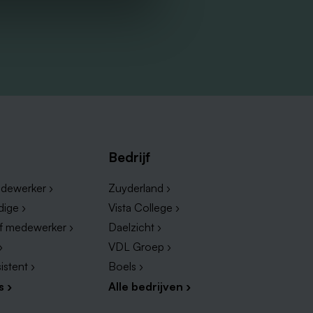
Bedrijf
dewerker ›
Zuyderland ›
dige ›
Vista College ›
ef medewerker ›
Daelzicht ›
›
VDL Groep ›
istent ›
Boels ›
s ›
Alle bedrijven ›