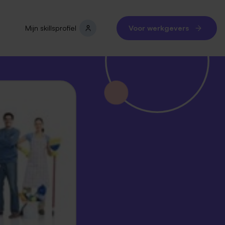
Mijn skillsprofiel
Voor werkgevers