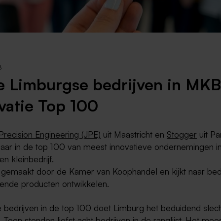
Weert
Kerkrade
8
 Limburgse bedrijven in MKB
vatie Top 100
Precision Engineering (JPE)
uit Maastricht en
Stogger
uit Pa
 jaar in de top 100 van meest innovatieve ondernemingen i
n kleinbedrijf.
is gemaakt door de Kamer van Koophandel en kijkt naar bed
ende producten ontwikkelen.
 bedrijven in de top 100 doet Limburg het beduidend slec
r. Toen stonden liefst acht bedrijven in de ranglijst. Het mee