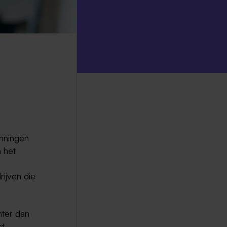
nningen
n het
rijven die
hter dan
st