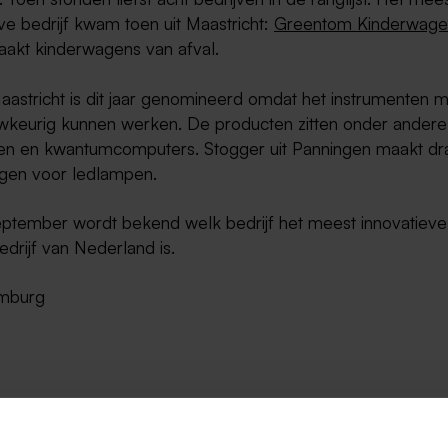
ve bedrijf kwam toen uit Maastricht:
Greentom Kinderwage
maakt kinderwagens van afval.
aastricht is dit jaar genomineerd omdat het instrumenten m
wkeurig kunnen werken. De producten zitten onder andere 
en en kwantumcomputers. Stogger uit Panningen maakt dr
ingen voor ledlampen.
ptember wordt bekend welk bedrijf het meest innovatiev
edrijf van Nederland is.
imburg