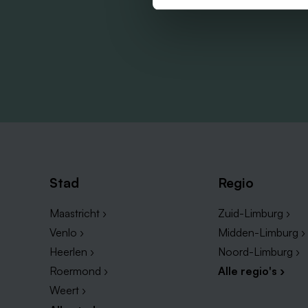
Stad
Regio
Maastricht ›
Zuid-Limburg ›
Venlo ›
Midden-Limburg ›
Heerlen ›
Noord-Limburg ›
Roermond ›
Alle regio's ›
Weert ›