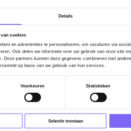
ug naar alle items
Details
 van cookies
ent en advertenties te personaliseren, om vacatures via socia
eren. Ook delen we informatie over uw gebruik van onze site me
e. Deze partners kunnen deze gegevens combineren met andere i
erzameld op basis van uw gebruik van hun services.
Vacatures
Voorkeuren
Statistieken
in je mailbox?
Schrijf je in en we houden je op de hoogte
Selectie toestaan
Job Alert instellen