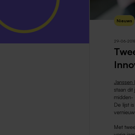
Nieuws
29-06-201
Twee
Inno
Janssen 
staan dit
midden- e
De lijst 
vernieuw
Met twee
vorig jaa