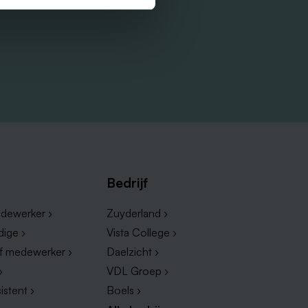
Bedrijf
dewerker ›
Zuyderland ›
dige ›
Vista College ›
ef medewerker ›
Daelzicht ›
›
VDL Groep ›
istent ›
Boels ›