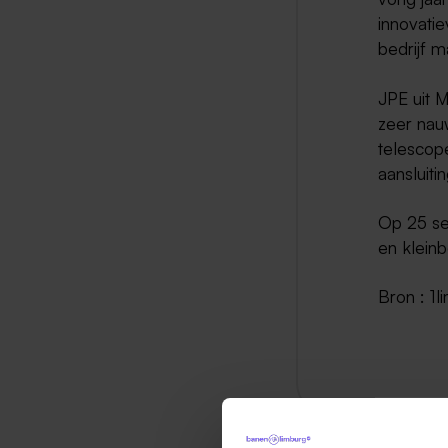
innovatie
bedrijf 
JPE uit M
zeer nau
telescop
aansluit
Op 25 se
en kleinb
Bron : 1l