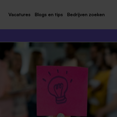
Vacatures
Blogs en tips
Bedrijven zoeken
Maastricht
Roermond
Venlo
Sittard
Venray
Noord-Limburg
Midden-Limburg
Zuid-Limburg
Heerlen