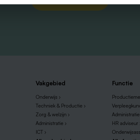
Vakgebied
Functie
Onderwijs ›
Productieme
Techniek & Productie ›
Verpleegkun
Zorg & welzijn ›
Administrati
Administratie ›
HR adviseur 
ICT ›
Onderwijsass