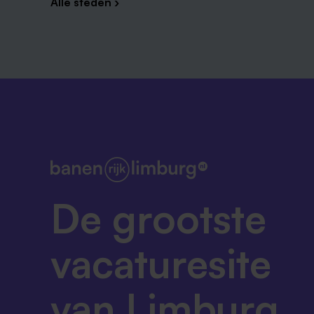
Alle steden ›
De grootste
vacaturesite
van Limburg