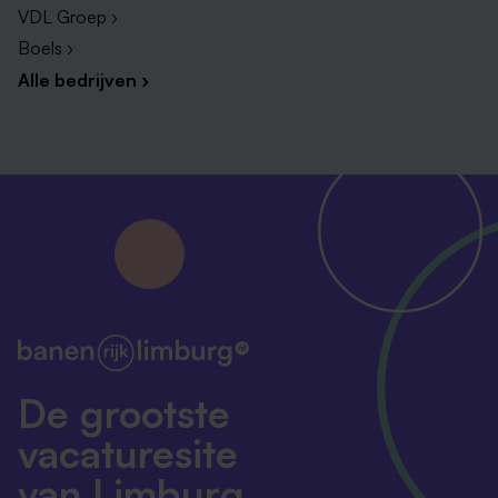
VDL Groep ›
Boels ›
Alle bedrijven ›
De grootste
vacaturesite
van Limburg