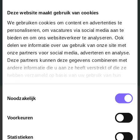
Deze website maakt gebruik van cookies
Schrijf je in en we houden je op de hoogte
We gebruiken cookies om content en advertenties te
personaliseren, om vacatures via social media aan te
Job Alert instellen
bieden en om ons websiteverkeer te analyseren. Ook
delen we informatie over uw gebruik van onze site met
onze partners voor social media, adverteren en analyse.
Deze partners kunnen deze gegevens combineren met
andere informatie die u aan ze heeft verstrekt of die ze
hebben verzameld op basis van uw gebruik van hun
services.
Toestemmingsselectie
Stad
Regio
Noodzakelijk
Maastricht ›
Zuid-Limburg ›
Voorkeuren
Venlo ›
Midden-Limburg ›
Heerlen ›
Noord-Limburg ›
Roermond ›
Alle regio's ›
Statistieken