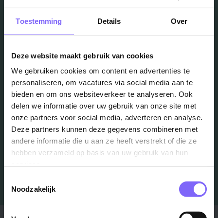
Toestemming
Details
Over
Vacatures
Deze website maakt gebruik van cookies
in je mailbox?
We gebruiken cookies om content en advertenties te
personaliseren, om vacatures via social media aan te
Schrijf je in en we houden je op de hoogte
bieden en om ons websiteverkeer te analyseren. Ook
delen we informatie over uw gebruik van onze site met
onze partners voor social media, adverteren en analyse.
Job Alert instellen
Deze partners kunnen deze gegevens combineren met
andere informatie die u aan ze heeft verstrekt of die ze
hebben verzameld op basis van uw gebruik van hun
services.
Toestemmingsselectie
Noodzakelijk