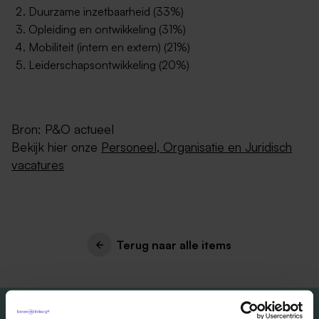
Duurzame inzetbaarheid (33%)
Opleiding en ontwikkeling (31%)
Mobiliteit (intern en extern) (21%)
Leiderschapsontwikkeling (20%)
Bron: P&O actueel
Bekijk hier onze
Personeel, Organisatie en Juridisch
vacatures
Terug naar alle items