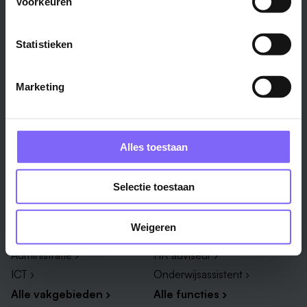
Voorkeuren
Stad
Regio
Maastricht ›
Zuid-Limburg ›
Statistieken
Venlo ›
Midden-Limburg ›
Heerlen ›
Noord-Limburg ›
Marketing
Roermond ›
Alle regio's ›
Weert ›
Alle steden ›
Alles toestaan
Vakgebied
Functie
Selectie toestaan
Onderwijs ›
Productiemedewerker ›
Techniek & Productie ›
Verpleegkundige ›
Weigeren
Zorg & welzijn ›
Administratief medewerker ›
Administratie ›
HR adviseur ›
ICT ›
Onderwijsassistent ›
Alle vakgebieden ›
Alle functies ›