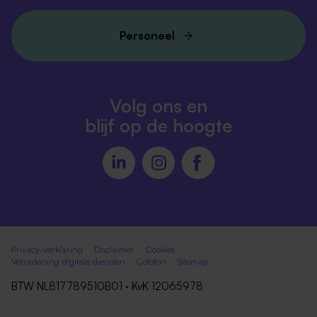
Personeel
Volg ons en
blijf op de hoogte
Privacy-verklaring
Disclaimer
Cookies
Verordening digitale diensten
Colofon
Sitemap
BTW NL817789510B01 · KvK 12065978