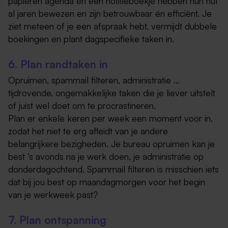
papieren agenda en een notitieboekje hebben hun nut
al jaren bewezen en zijn betrouwbaar én efficiënt. Je
ziet meteen of je een afspraak hebt, vermijdt dubbele
boekingen en plant dagspecifieke taken in.
6. Plan randtaken in
Opruimen, spammail filteren, administratie …
tijdrovende, ongemakkelijke taken die je liever uitstelt
of juist wel doet om te procrastineren.
Plan er enkele keren per week een moment voor in,
zodat het niet te erg afleidt van je andere
belangrijkere bezigheden. Je bureau opruimen kan je
best ’s avonds na je werk doen, je administratie op
donderdagochtend. Spammail filteren is misschien iets
dat bij jou best op maandagmorgen voor het begin
van je werkweek past?
7. Plan ontspanning