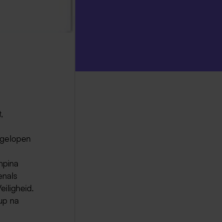
,
fgelopen
mpina
enals
eiligheid.
up na