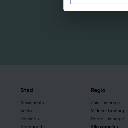
Stad
Regio
Maastricht ›
Zuid-Limburg ›
Venlo ›
Midden-Limburg ›
Heerlen ›
Noord-Limburg ›
Roermond ›
Alle regio's ›