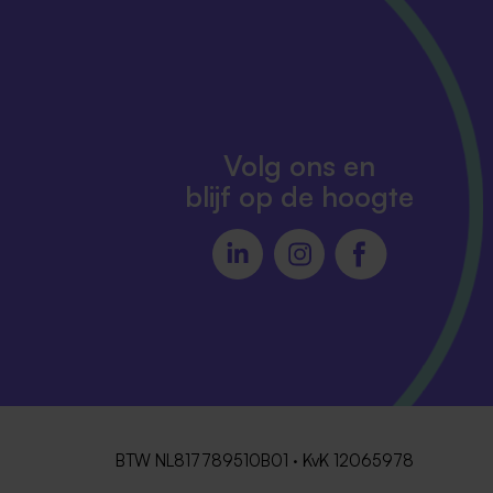
Volg ons en
blijf op de hoogte
BTW NL817789510B01 · KvK 12065978