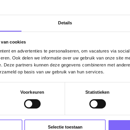
Details
ug naar alle items
 van cookies
ent en advertenties te personaliseren, om vacatures via socia
eren. Ook delen we informatie over uw gebruik van onze site me
e. Deze partners kunnen deze gegevens combineren met andere i
erzameld op basis van uw gebruik van hun services.
Vacatures
Voorkeuren
Statistieken
in je mailbox?
Schrijf je in en we houden je op de hoogte
Selectie toestaan