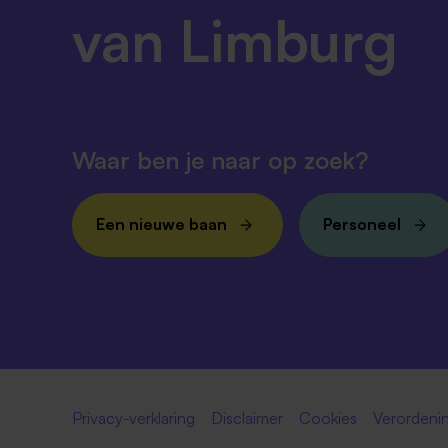
van Limburg
Waar ben je naar op zoek?
Een nieuwe baan
Personeel
Privacy-verklaring
Disclaimer
Cookies
Verordenin