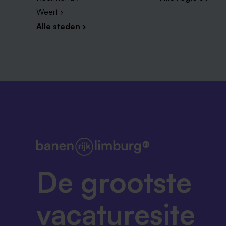
Weert ›
Alle steden ›
De grootste
vacaturesite