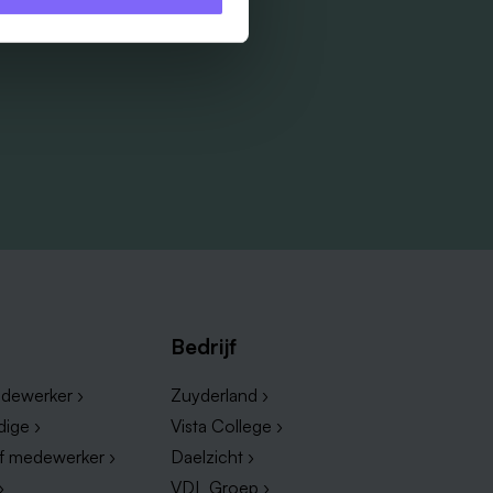
Bedrijf
dewerker ›
Zuyderland ›
dige ›
Vista College ›
ef medewerker ›
Daelzicht ›
›
VDL Groep ›