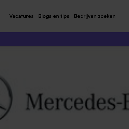
Vacatures
Blogs en tips
Bedrijven zoeken
Maastricht
Roermond
Venlo
Sittard
Venray
Noord-Limburg
Midden-Limburg
Zuid-Limburg
Heerlen