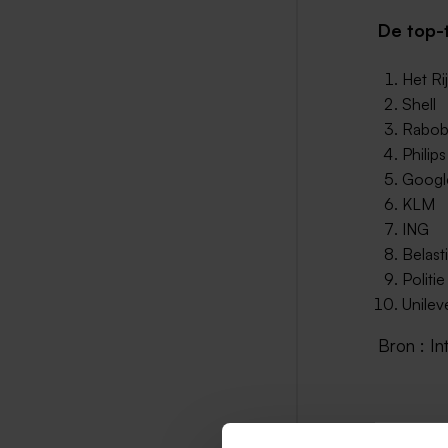
De top-
Het Ri
Shell
Rabob
Philips
Googl
KLM
ING
Belast
Politie
Unilev
Bron : In