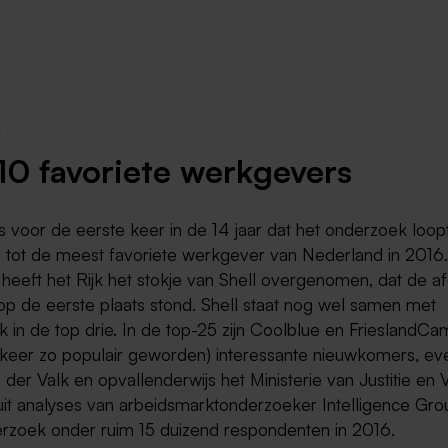
Weert
Kerkrade
10 favoriete werkgevers
is voor de eerste keer in de 14 jaar dat het onderzoek loopt
 tot de meest favoriete werkgever van Nederland in 2016.
heeft het Rijk het stokje van Shell overgenomen, dat de a
 op de eerste plaats stond. Shell staat nog wel samen met
 in de top drie. In de top-25 zijn Coolblue en FrieslandCa
 keer zo populair geworden) interessante nieuwkomers, ev
 der Valk en opvallenderwijs het Ministerie van Justitie en V
t uit analyses van arbeidsmarktonderzoeker Intelligence Gro
rzoek onder ruim 15 duizend respondenten in 2016.