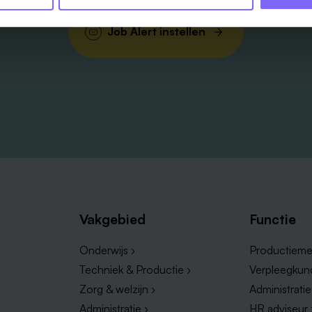
Job Alert instellen
Vakgebied
Functie
Onderwijs ›
Productieme
Techniek & Productie ›
Verpleegkun
Zorg & welzijn ›
Administrati
Administratie ›
HR adviseur 