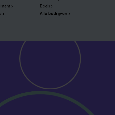
istent ›
Boels ›
s ›
Alle bedrijven ›