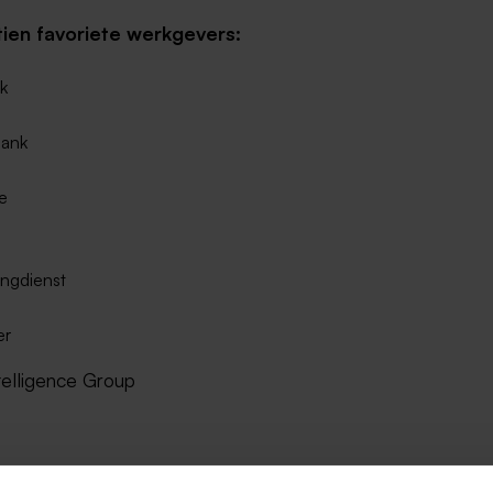
tien favoriete werkgevers:
jk
ank
e
ingdienst
er
telligence Group