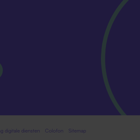
g digitale diensten
Colofon
Sitemap