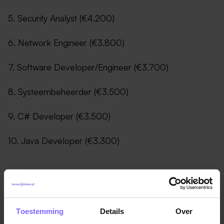
5. Security Analyst (€4.200)
6. Network Engineer (€3.800)
7. Software Developer/Engineer (€3.700)
8. Systeembeheerder (€3.500)
9. C# Developer (€3.500)
10. Java Developer (€3.300)
Zoek jij nou nog een baan in ICT? Bekijk dan ICT
vacatures op onze website!
Toestemming
Details
Over