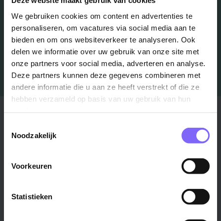
Deze website maakt gebruik van cookies
We gebruiken cookies om content en advertenties te
Job Alert instellen
personaliseren, om vacatures via social media aan te
bieden en om ons websiteverkeer te analyseren. Ook
delen we informatie over uw gebruik van onze site met
onze partners voor social media, adverteren en analyse.
Deze partners kunnen deze gegevens combineren met
andere informatie die u aan ze heeft verstrekt of die ze
hebben verzameld op basis van uw gebruik van hun
Stad
Regio
services.
Toestemmingsselectie
Maastricht ›
Zuid-Limburg ›
Noodzakelijk
Venlo ›
Midden-Limburg ›
Heerlen ›
Noord-Limburg ›
Voorkeuren
Roermond ›
Alle regio's ›
Weert ›
Statistieken
Alle steden ›