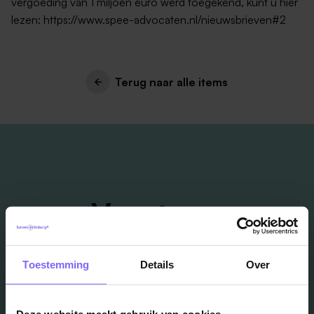
vergoeding van 1 miljoen euro werd toegekend, kunt u hier
lezen: https://www.spee-advocaten.nl/nieuwsbrieven#2
Terug naar alle items
Vacatures
in je mailbox?
Toestemming
Details
Over
Schrijf je in en we houden je op de hoogte