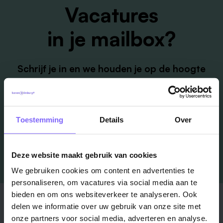
Vacatures
in je mailbox?
Schrijf je in en we houden je op de hoogte
Job Alert instellen
Toestemming
Details
Over
Deze website maakt gebruik van cookies
We gebruiken cookies om content en advertenties te
personaliseren, om vacatures via social media aan te
bieden en om ons websiteverkeer te analyseren. Ook
Stad
Regio
delen we informatie over uw gebruik van onze site met
onze partners voor social media, adverteren en analyse.
Maastricht ›
Zuid-Limburg ›