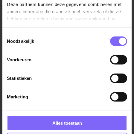
Deze partners kunnen deze gegevens combineren met
Venlo ›
Midden-Limburg ›
andere informatie die u aan ze heeft verstrekt of die ze
Heerlen ›
Noord-Limburg ›
hebben verzameld op basis van uw gebruik van hun
Roermond ›
Alle regio's ›
services.
Weert ›
Toestemmingsselectie
Alle steden ›
Noodzakelijk
Vakgebied
Functie
Voorkeuren
Onderwijs ›
Productiemedewerker ›
Techniek & Productie ›
Verpleegkundige ›
Statistieken
Zorg & welzijn ›
Administratief medewerker ›
Administratie ›
HR adviseur ›
Marketing
ICT ›
Onderwijsassistent ›
Alle vakgebieden ›
Alle functies ›
Alles toestaan
Bedrijf