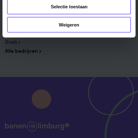
Selectie toestaan
Zuyderland ›
Vista College ›
Daelzicht ›
Weigeren
VDL Groep ›
Boels ›
Alle bedrijven ›