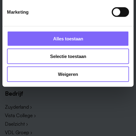
Alle steden ›
Marketing
Vakgebied
Functie
Onderwijs ›
Productiemedewerker ›
Alles toestaan
Techniek & Productie ›
Verpleegkundige ›
Zorg & welzijn ›
Administratief medewerker ›
Selectie toestaan
Administratie ›
HR adviseur ›
ICT ›
Onderwijsassistent ›
Weigeren
Alle vakgebieden ›
Alle functies ›
Bedrijf
Zuyderland ›
Vista College ›
Daelzicht ›
VDL Groep ›