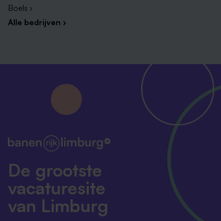
Boels ›
Alle bedrijven ›
De grootste
vacaturesite
van Limburg