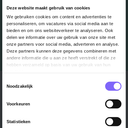
Schrijf je in en we houden je op de hoogte
Deze website maakt gebruik van cookies
We gebruiken cookies om content en advertenties te
personaliseren, om vacatures via social media aan te
Job Alert instellen
bieden en om ons websiteverkeer te analyseren. Ook
delen we informatie over uw gebruik van onze site met
onze partners voor social media, adverteren en analyse.
Deze partners kunnen deze gegevens combineren met
andere informatie die u aan ze heeft verstrekt of die ze
hebben verzameld op basis van uw gebruik van hun
services.
Stad
Regio
Toestemmingsselectie
Noodzakelijk
Maastricht ›
Zuid-Limburg ›
Venlo ›
Midden-Limburg ›
Voorkeuren
Heerlen ›
Noord-Limburg ›
Roermond ›
Alle regio's ›
Statistieken
Weert ›