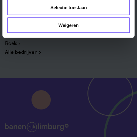
Selectie toestaan
Zuyderland ›
Vista College ›
Weigeren
Daelzicht ›
VDL Groep ›
Boels ›
Alle bedrijven ›