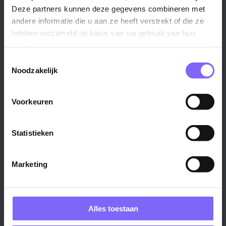
Maastricht ›
Zuid-Limburg ›
Deze partners kunnen deze gegevens combineren met
Venlo ›
Midden-Limburg ›
andere informatie die u aan ze heeft verstrekt of die ze
Heerlen ›
Noord-Limburg ›
hebben verzameld op basis van uw gebruik van hun
Roermond ›
Alle regio's ›
services.
Weert ›
Toestemmingsselectie
Noodzakelijk
Alle steden ›
Vakgebied
Functie
Voorkeuren
Onderwijs ›
Productiemedewerker ›
Statistieken
Techniek & Productie ›
Verpleegkundige ›
Zorg & welzijn ›
Administratief medewerker ›
Administratie ›
HR adviseur ›
Marketing
ICT ›
Onderwijsassistent ›
Alle vakgebieden ›
Alle functies ›
Alles toestaan
Bedrijf