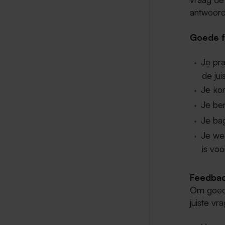
antwoord
Goede f
Je pra
de jui
Je kom
Je ben
Je bag
Je wee
is vo
Feedbac
Om goede
juiste vr