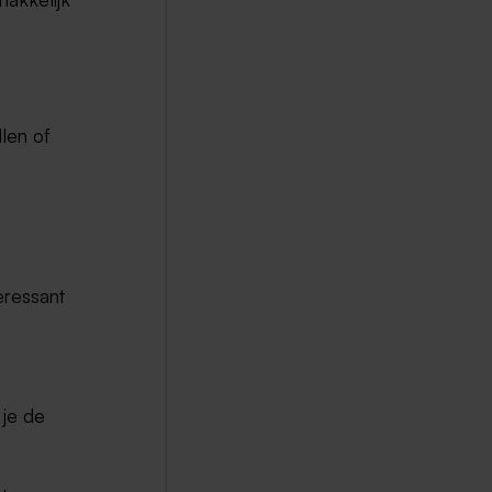
len of
eressant
 je de