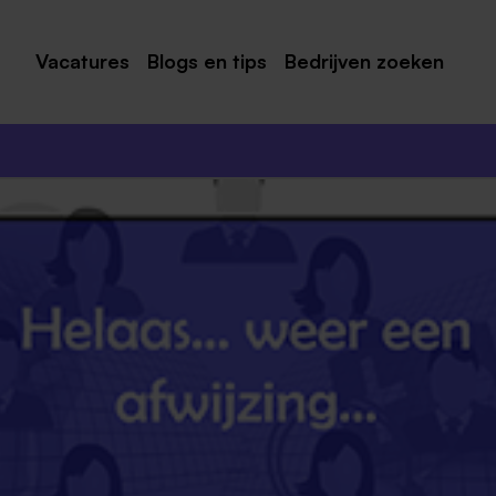
Vacatures
Blogs en tips
Bedrijven zoeken
Maastricht
Roermond
Venlo
Sittard
Venray
Noord-Limburg
Midden-Limburg
Zuid-Limburg
Heerlen