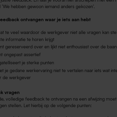
 ‘We hebben gewoon iemand anders gekozen’.
eedback ontvangen waar je iets aan hebt
at te veel waardoor de werkgever niet alle vragen kan stel
ste informatie te horen krijgt
t gereserveerd over en lijkt niet enthousiast over de baan
t ongepast assertief
atelliseert je sterke punten
t je gedane werkervaring niet te vertalen naar iets wat int
or de werkgever
k vragen
, volledige feedback te ontvangen na een afwijzing moet
agen stellen. Let hierbij op de volgende punten: