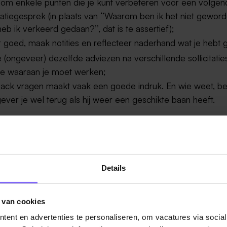
 om enkele punten die je kunt verbeteren voor een volgen
itatiegesprek (in plaats van ‘’Waarom ben ik het niet geword
heb ik verkeerd gedaan?’’, dat is te assertief);
r goed, maak notities en reflecteer naderhand wat je hebt 
je (ongeveer) dezelfde adviezen na verschillende sollicitati
je waaraan je moet werken;
ack vragen maakt vaak een goede indruk. En wie weet, be
ever je wel terug als hij weer een geschikte baan heeft.
IT!
even, dat is geen optie. Maak van de gekregen feedback j
er jezelf. Vooruitgang gaat vooral om het maken van klein
 veranderingen telkens als je jezelf presenteert.
Details
ren van een afwijzing na een sollicitatie kan met goede fe
 van cookies
ent en advertenties te personaliseren, om vacatures via socia