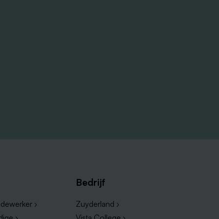
Bedrijf
dewerker ›
Zuyderland ›
dige ›
Vista College ›