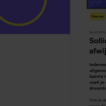
Nieuws
26-10-2015
Solli
afwij
Iederee
uitgenod
laatste 
voelt je
droomba
Hoe je d
vraag de 