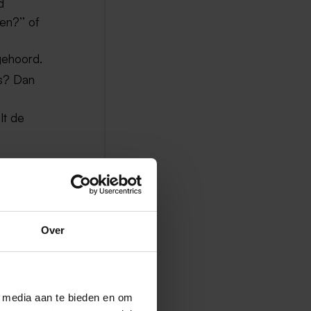
d
en?’’ of
gehoord.
es? Dan
lt de
e kracht
e,
Over
edback
l media aan te bieden en om