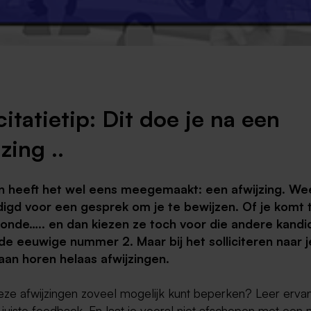
Weert
Kerkrade
citatietip: Dit doe je na een
zing ..
n heeft het wel eens meegemaakt: een afwijzing. Wee
igd voor een gesprek om je te bewijzen. Of je komt 
ronde….. en dan kiezen ze toch voor die andere kandi
 de eeuwige nummer 2. Maar bij het solliciteren naar j
an horen helaas afwijzingen.
eze afwijzingen zoveel mogelijk kunt beperken? Leer erva
juiste feedback. En laat je vooral niet afschepen met een 