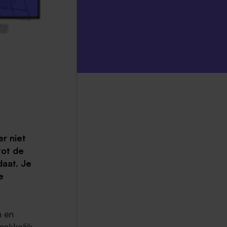
r niet
tot de
daat. Je
e
n en
makkelijk