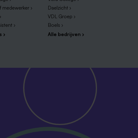
ef medewerker ›
Daelzicht ›
›
VDL Groep ›
istent ›
Boels ›
s ›
Alle bedrijven ›