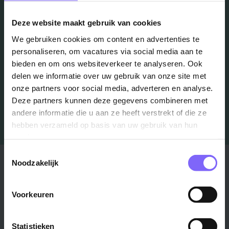
Deze website maakt gebruik van cookies
Schrijf je in en we houden je op de hoogte
We gebruiken cookies om content en advertenties te
personaliseren, om vacatures via social media aan te
bieden en om ons websiteverkeer te analyseren. Ook
Job Alert instellen
delen we informatie over uw gebruik van onze site met
onze partners voor social media, adverteren en analyse.
Deze partners kunnen deze gegevens combineren met
andere informatie die u aan ze heeft verstrekt of die ze
hebben verzameld op basis van uw gebruik van hun
services.
Toestemmingsselectie
Stad
Regio
Noodzakelijk
Maastricht ›
Zuid-Limburg ›
Voorkeuren
Venlo ›
Midden-Limburg ›
Heerlen ›
Noord-Limburg ›
Roermond ›
Alle regio's ›
Statistieken