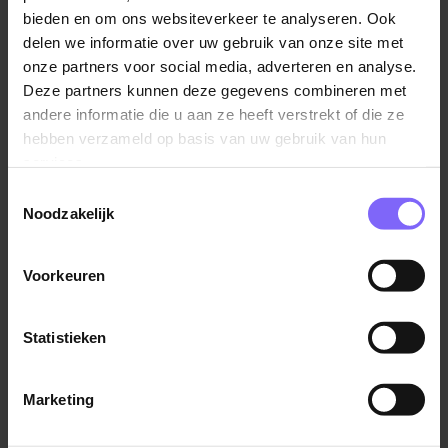
ook een studie doet naast jouw werk. Dan is dat een
bieden en om ons websiteverkeer te analyseren. Ook
tijdelijk recht. Na die studie werk je weer het volle
delen we informatie over uw gebruik van onze site met
aantal uren, zoals de situatie was voordat je deze
onze partners voor social media, adverteren en analyse.
studie begon.
Deze partners kunnen deze gegevens combineren met
andere informatie die u aan ze heeft verstrekt of die ze
Doe als werknemer beroep op je verworven recht,
hebben verzameld op basis van uw gebruik van hun
wanneer je werkgever ineens eenzijdig de situatie
services.
verandert. Het zou vreemd zijn als je jarenlang eerst
Toestemmingsselectie
een vaste dag vrij had en dat dat recht ineens wordt
Noodzakelijk
teruggedraaid.
Voorkeuren
Zoals vaak gaat het om goed overleg om
onduidelijkheden over roosters en werktijden te
voorkomen.
Statistieken
Marketing
Terug naar alle items