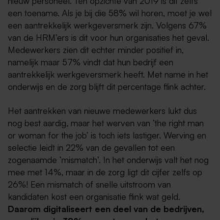
nieuw personeel. Ten opzichte van 2019 is dit zelfs
een toename. Als je bij die 58% wil horen, moet je wel
een aantrekkelijk werkgeversmerk zijn. Volgens 67%
van de HRM’ers is dit voor hun organisaties het geval.
Medewerkers zien dit echter minder positief in,
namelijk maar 57% vindt dat hun bedrijf een
aantrekkelijk werkgeversmerk heeft. Met name in het
onderwijs en de zorg blijft dit percentage flink achter.
Het aantrekken van nieuwe medewerkers lukt dus
nog best aardig, maar het werven van ‘the right man
or woman for the job’ is toch iets lastiger. Werving en
selectie leidt in 22% van de gevallen tot een
zogenaamde ‘mismatch’. In het onderwijs valt het nog
mee met 14%, maar in de zorg ligt dit cijfer zelfs op
26%! Een mismatch of snelle uitstroom van
kandidaten kost een organisatie flink wat geld.
Daarom digitaliseert een deel van de bedrijven,