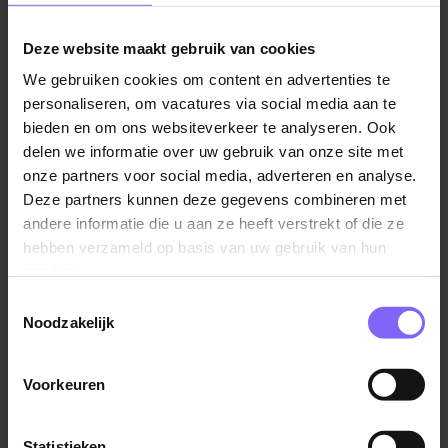
Talentmanagement en Organisatorisch Leiderschap
aan de Nyenrode Business Universiteit, moet er
een
Deze website maakt gebruik van cookies
duidelijk beeld zijn van waar je voor staat en waar
je heen wilt als bedrijf om nieuw talent aan te
We gebruiken cookies om content en advertenties te
trekken.
In een interview met HRM Barometer
personaliseren, om vacatures via social media aan te
bieden en om ons websiteverkeer te analyseren. Ook
vertelt ze dat dit de basis, waarna je op zoek gaat
delen we informatie over uw gebruik van onze site met
naar mensen die passen bij dat toekomstbeeld.
onze partners voor social media, adverteren en analyse.
Deze partners kunnen deze gegevens combineren met
Het hoge aantal vacatures bij bedrijven is niks nieuws,
andere informatie die u aan ze heeft verstrekt of die ze
maar ook verloop en verzuim is een actueel
hebben verzameld op basis van uw gebruik van hun
probleem. Ze denkt daar het volgende over: “Daar
services.
kun je op verschillende manieren naar kijken. Je kunt
denken dat externe factoren dit veroorzaken. Denk
Toestemmingsselectie
Noodzakelijk
aan een slechte markt, een ongunstige locatie of de
coronacrisis. Maar je kunt ook eerst naar binnen kijken.
Welke rol speelt de organisatie? Zijn er wel leuke
Voorkeuren
collega’s? Zijn de processen goed ingericht? De
manier waarop je denkt over een probleem is veel
Statistieken