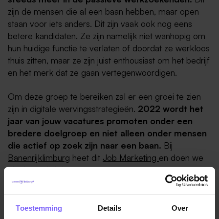
zijn de mensen die al een baan hebben, maar open
staan voor iets anders. Dit zijn vaak ook nog eens
betere kandidaten. Ze zijn namelijk niet wanhopig om
hun huidige functie te verlaten of doordat ze werkloos
thuis zitten, maar ze zijn juist enthousiast om het bedrijf
en het merk dat ze gaan vertegenwoordigen.
Om deze groep te bereiken zal er een groei te zien
zijn in digitale wervingsstrategieën.
2022 wordt het
jaar van jouw vacatures promoten onder een
bredere doelgroep en niet alleen onder mensen
die actief op zoek zijn naar een baan.
Bij
Banenrijklimburg
heet dit
Job Marketing
en doen we
dit al een tijdje!
Hoe werf ik in 2022 de beste kandidaten?
Toestemming
Details
Over
Lidewey van der Sluis, hoogleraar Strategisch