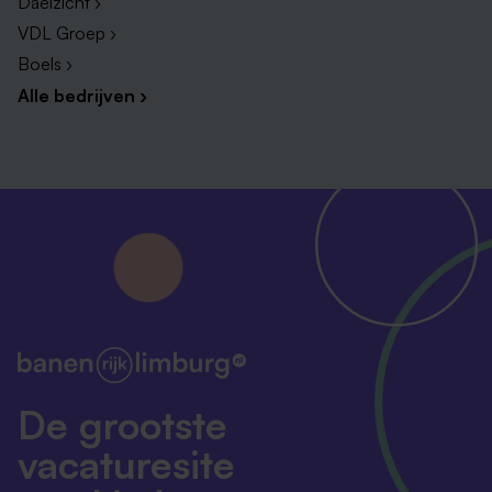
Daelzicht ›
VDL Groep ›
Boels ›
Alle bedrijven ›
De grootste
vacaturesite