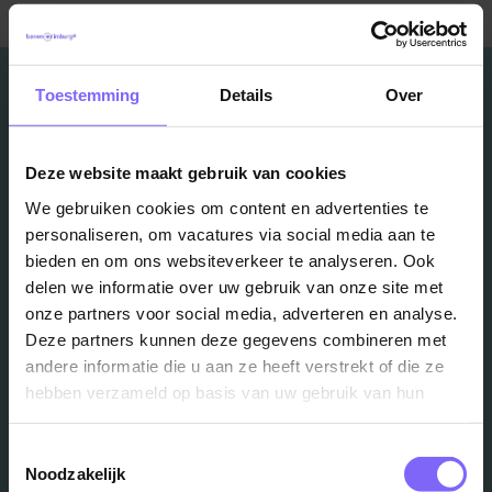
Toestemming
Details
Over
Vacatures
Deze website maakt gebruik van cookies
We gebruiken cookies om content en advertenties te
in je mailbox?
personaliseren, om vacatures via social media aan te
bieden en om ons websiteverkeer te analyseren. Ook
delen we informatie over uw gebruik van onze site met
Schrijf je in en we houden je op de hoogte
onze partners voor social media, adverteren en analyse.
Deze partners kunnen deze gegevens combineren met
andere informatie die u aan ze heeft verstrekt of die ze
Job Alert instellen
hebben verzameld op basis van uw gebruik van hun
services.
Toestemmingsselectie
Noodzakelijk