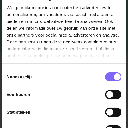
Job Alert instellen
We gebruiken cookies om content en advertenties te
personaliseren, om vacatures via social media aan te
bieden en om ons websiteverkeer te analyseren. Ook
delen we informatie over uw gebruik van onze site met
onze partners voor social media, adverteren en analyse.
Deze partners kunnen deze gegevens combineren met
andere informatie die u aan ze heeft verstrekt of die ze
hebben verzameld op basis van uw gebruik van hun
Stad
Regio
services.
Toestemmingsselectie
Maastricht ›
Zuid-Limburg ›
Noodzakelijk
Venlo ›
Midden-Limburg ›
Heerlen ›
Noord-Limburg ›
Voorkeuren
Roermond ›
Alle regio's ›
Weert ›
Statistieken
Alle steden ›