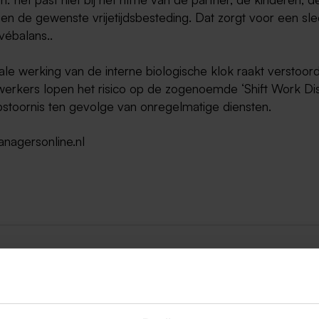
en de gewenste vrijetijdsbesteding. Dat zorgt voor een sl
vébalans..
le werking van de interne biologische klok raakt verstoord
erkers lopen het risico op de zogenoemde ‘Shift Work Dis
pstoornis ten gevolge van onregelmatige diensten.
anagersonline.nl
ug naar alle items