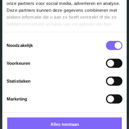
onze partners voor social media, adverteren en analyse.
Deze partners kunnen deze gegevens combineren met
Vacatures
andere informatie die u aan ze heeft verstrekt of die ze
hebben verzameld op basis van uw gebruik van hun
in je mailbox?
services.
Toestemmingsselectie
Noodzakelijk
Schrijf je in en we houden je op de hoogte
Voorkeuren
Job Alert instellen
Statistieken
Marketing
Alles toestaan
Stad
Regio