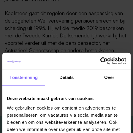
Koolmees gaat dit regelen door een aanpassing van
de zogeheten Wet verevening pensioenenrechten bij
scheiding uit 1995. Hij wil die medio 2019 bespreken
met de Tweede Kamer. De komende tijd werkt hij het
voorstel verder uit met de pensioensector, het
Actuarieel Genootschap en andere betrokkenen.
Bron : allesoverhr.nl
Toestemming
Details
Over
Terug naar alle items
Deze website maakt gebruik van cookies
We gebruiken cookies om content en advertenties te
personaliseren, om vacatures via social media aan te
bieden en om ons websiteverkeer te analyseren. Ook
delen we informatie over uw gebruik van onze site met