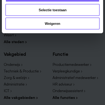
Maastricht ›
Zuid-Limburg ›
Selectie toestaan
Venlo ›
Midden-Limburg ›
Heerlen ›
Noord-Limburg ›
Weigeren
Roermond ›
Alle regio's ›
Weert ›
Alle steden ›
Vakgebied
Functie
Onderwijs ›
Productiemedewerker ›
Techniek & Productie ›
Verpleegkundige ›
Zorg & welzijn ›
Administratief medewerker ›
Administratie ›
HR adviseur ›
ICT ›
Onderwijsassistent ›
Alle vakgebieden ›
Alle functies ›