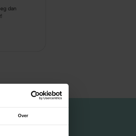
eeg dan
!
Over