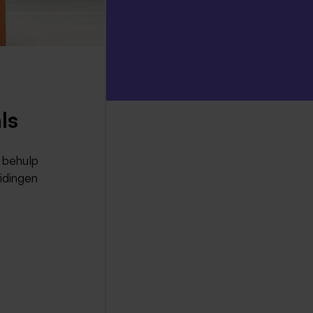
ls
 behulp
idingen