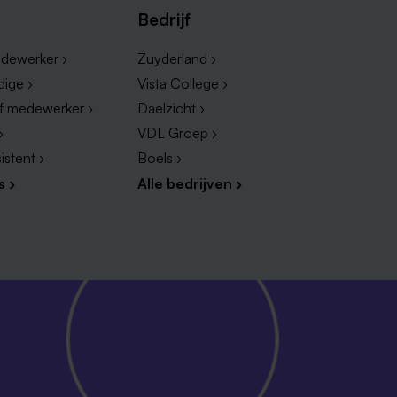
Bedrijf
dewerker ›
Zuyderland ›
dige ›
Vista College ›
ef medewerker ›
Daelzicht ›
›
VDL Groep ›
istent ›
Boels ›
s ›
Alle bedrijven ›