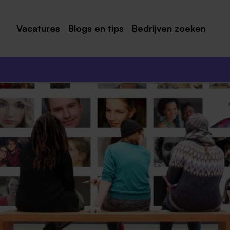
Vacatures
Blogs en tips
Bedrijven zoeken
Maastricht
Roermond
Venlo
Sittard
Venray
Noord-Limburg
Midden-Limburg
Zuid-Limburg
Heerlen