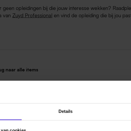
er geen opleidingen bij die jouw interesse wekken? Raadpl
a van
Zuyd Professional
en vind de opleiding die bij jou past
ug naar alle items
Details
 van cookies