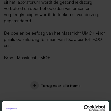
uit het laboratorium wordt de gezondheidszorg
verbeterd en door het opleiden van artsen en
verpleegkundigen wordt de toekomst van de zorg
gegarandeerd
De doe en beleefdag van het Maastricht UMC+ vindt
plaats op zaterdag 18 maart van 13.00 uur tot 19.00
uur.
Bron : Maastricht UMC+
Terug naar alle items