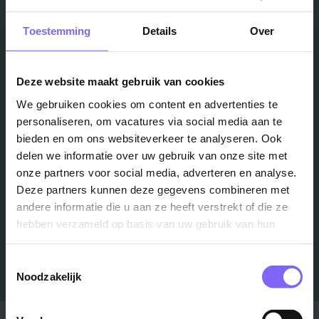
Toestemming
Details
Over
Vacatures
Deze website maakt gebruik van cookies
in je mailbox?
We gebruiken cookies om content en advertenties te
personaliseren, om vacatures via social media aan te
Schrijf je in en we houden je op de hoogte
bieden en om ons websiteverkeer te analyseren. Ook
delen we informatie over uw gebruik van onze site met
onze partners voor social media, adverteren en analyse.
Job Alert instellen
Deze partners kunnen deze gegevens combineren met
andere informatie die u aan ze heeft verstrekt of die ze
hebben verzameld op basis van uw gebruik van hun
services.
Toestemmingsselectie
Noodzakelijk