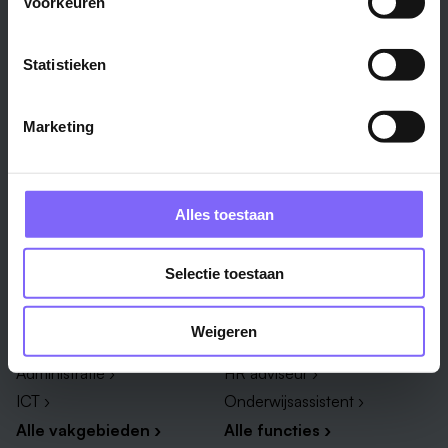
Voorkeuren
Stad
Regio
Maastricht ›
Zuid-Limburg ›
Statistieken
Venlo ›
Midden-Limburg ›
Heerlen ›
Noord-Limburg ›
Marketing
Roermond ›
Alle regio's ›
Weert ›
Alle steden ›
Alles toestaan
Vakgebied
Functie
Selectie toestaan
Onderwijs ›
Productiemedewerker ›
Techniek & Productie ›
Verpleegkundige ›
Weigeren
Zorg & welzijn ›
Administratief medewerker ›
Administratie ›
HR adviseur ›
ICT ›
Onderwijsassistent ›
Alle vakgebieden ›
Alle functies ›