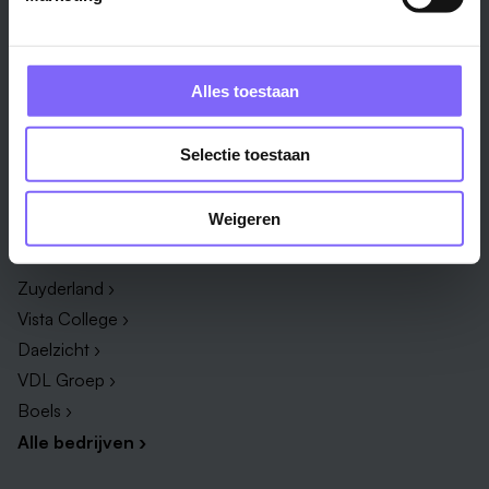
Onderwijs ›
Productiemedewerker ›
Techniek & Productie ›
Verpleegkundige ›
Zorg & welzijn ›
Administratief medewerker ›
Alles toestaan
Administratie ›
HR adviseur ›
ICT ›
Onderwijsassistent ›
Selectie toestaan
Alle vakgebieden ›
Alle functies ›
Weigeren
Bedrijf
Zuyderland ›
Vista College ›
Daelzicht ›
VDL Groep ›
Boels ›
Alle bedrijven ›