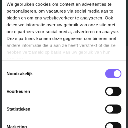
Job Alert instellen
We gebruiken cookies om content en advertenties te
personaliseren, om vacatures via social media aan te
bieden en om ons websiteverkeer te analyseren. Ook
delen we informatie over uw gebruik van onze site met
onze partners voor social media, adverteren en analyse.
Deze partners kunnen deze gegevens combineren met
andere informatie die u aan ze heeft verstrekt of die ze
hebben verzameld op basis van uw gebruik van hun
Stad
Regio
services.
Maastricht ›
Zuid-Limburg ›
Toestemmingsselectie
Noodzakelijk
Venlo ›
Midden-Limburg ›
Heerlen ›
Noord-Limburg ›
Roermond ›
Voorkeuren
Alle regio's ›
Weert ›
Alle steden ›
Statistieken
Vakgebied
Functie
Marketing