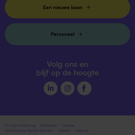
Een nieuwe baan
Personeel
Volg ons en
blijf op de hoogte
Privacy-verklaring
Disclaimer
Cookies
Verordening digitale diensten
Colofon
Sitemap