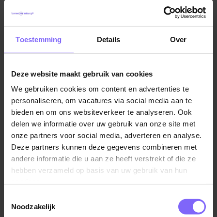
je de motivatiebrief schrijft.
Illustreer je motivatie in de eerste alinea al met een mini-
anekdote
Toestemming
Details
Over
Vermeld je opleiding en ervaring zonder op te scheppen
Benadruk je persoonlijke eigenschappen die aansluiten
bij de eisen
Deze website maakt gebruik van cookies
Illustreer je interesses met persoonlijke details en
We gebruiken cookies om content en advertenties te
anekdotes
personaliseren, om vacatures via social media aan te
Schets een toekomstbeeld van jezelf in de nieuwe baan
bieden en om ons websiteverkeer te analyseren. Ook
of opleiding
delen we informatie over uw gebruik van onze site met
Sluit beleefd af
onze partners voor social media, adverteren en analyse.
Deze partners kunnen deze gegevens combineren met
andere informatie die u aan ze heeft verstrekt of die ze
hebben verzameld op basis van uw gebruik van hun
services.
Toestemmingsselectie
Terug naar alle items
Noodzakelijk