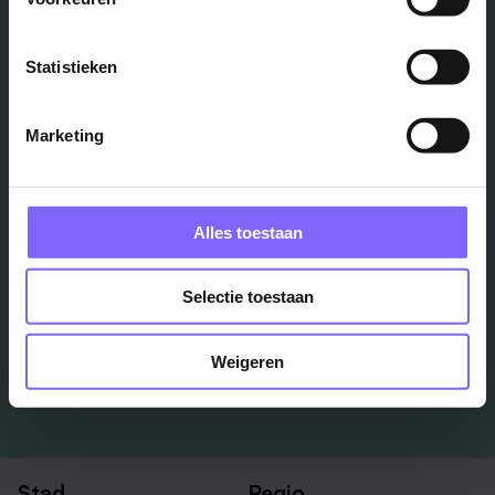
Statistieken
Vacatures
in je mailbox?
Marketing
Schrijf je in en we houden je op de hoogte
Alles toestaan
Job Alert instellen
Selectie toestaan
Weigeren
Stad
Regio