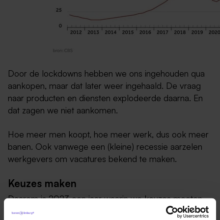
Door de lockdowns hebben we ons ingehouden qua
aankopen, maar dat later weer ingehaald. De vraag
naar producten en diensten explodeerde daarna. En
dat zagen we niet aankomen.
Hoe meer men koopt, hoe meer werk, dus ook meer
banen. Ook vanwege een (kleine) recessie aarzelen
werkgevers om vacatures bekend te maken.
Keuzes maken
Daarom is 2023 een jaar waarin we keuzes moeten
maken. Bedrijven moeten kiezen: maken we tien