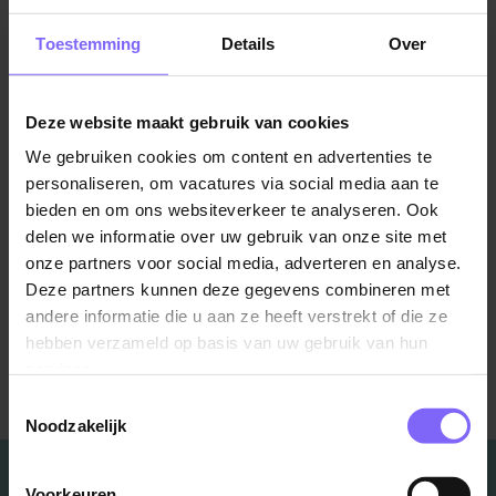
producten of slechts vijf? Ook ziekenhuizen moeten
bepalen wie ze verzorgen. Krapte betekent keuzes
Toestemming
Details
Over
maken. Dit betekent dat we langer moeten wachten
op service of het ontvangen van een pakket.
Deze website maakt gebruik van cookies
In zo'n situatie is het belangrijkste om mensen met de
We gebruiken cookies om content en advertenties te
grootste problemen op de eerste plaats te zetten,
personaliseren, om vacatures via social media aan te
zodat ze niet achteraan in de rij belanden.
bieden en om ons websiteverkeer te analyseren. Ook
delen we informatie over uw gebruik van onze site met
onze partners voor social media, adverteren en analyse.
Bron: Nos.nl
Deze partners kunnen deze gegevens combineren met
andere informatie die u aan ze heeft verstrekt of die ze
hebben verzameld op basis van uw gebruik van hun
services.
Terug naar alle items
Toestemmingsselectie
Noodzakelijk
Voorkeuren