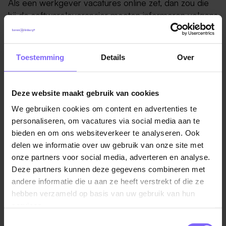
Als een werkgever vacatures online zet, dan zou die
bij de softwareleverancier moeten informeren volgens
welke criteria het algoritme de resultaten selecteert
en of de software is gecontroleerd op discriminatie.
"Je bent als werkgever verantwoordelijk voor de
Toestemming
Details
Over
systemen die je gebruikt bij de werving en selectie. Je
ervan bewust zijn dat algoritmes die hierbij gebruikt
worden tot discriminatie kunnen leiden, is dus
Deze website maakt gebruik van cookies
essentieel.”
We gebruiken cookies om content en advertenties te
personaliseren, om vacatures via social media aan te
Hierbij geven dan ook mee dat Banenrijklimburg geen
bieden en om ons websiteverkeer te analyseren. Ook
gebruik maakt van dit algoritme. Als je bij ons
delen we informatie over uw gebruik van onze site met
vacatures plaatst
, kun je gerust zijn dat iedereen
onze partners voor social media, adverteren en analyse.
geschikte vacatures ziet, ongeacht geslacht!
Deze partners kunnen deze gegevens combineren met
andere informatie die u aan ze heeft verstrekt of die ze
hebben verzameld op basis van uw gebruik van hun
Bron: Nu.nl
services.
Toestemmingsselectie