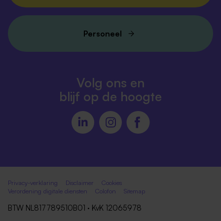
Personeel
Volg ons en
blijf op de hoogte
Privacy-verklaring
Disclaimer
Cookies
Verordening digitale diensten
Colofon
Sitemap
BTW NL817789510B01 · KvK 12065978