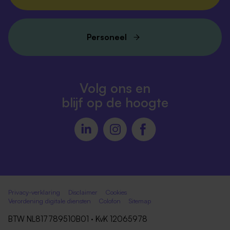
Personeel
Volg ons en
blijf op de hoogte
Privacy-verklaring
Disclaimer
Cookies
Verordening digitale diensten
Colofon
Sitemap
BTW NL817789510B01 · KvK 12065978