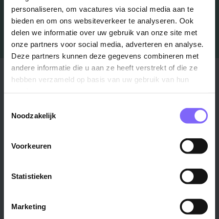
personaliseren, om vacatures via social media aan te
bieden en om ons websiteverkeer te analyseren. Ook
delen we informatie over uw gebruik van onze site met
onze partners voor social media, adverteren en analyse.
Deze partners kunnen deze gegevens combineren met
andere informatie die u aan ze heeft verstrekt of die ze
Stad
Regio
hebben verzameld op basis van uw gebruik van hun
services.
Maastricht ›
Zuid-Limburg ›
Toestemmingsselectie
Venlo ›
Midden-Limburg ›
Noodzakelijk
Heerlen ›
Noord-Limburg ›
Roermond ›
Alle regio's ›
Voorkeuren
Weert ›
Alle steden ›
Statistieken
Vakgebied
Functie
Marketing
Onderwijs ›
Productiemedewerker ›