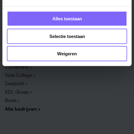
Techniek & Productie ›
Verpleegkundige ›
Zorg & welzijn ›
Administratief medewerker ›
Alles toestaan
Administratie ›
HR adviseur ›
ICT ›
Onderwijsassistent ›
Selectie toestaan
Alle vakgebieden ›
Alle functies ›
Bedrijf
Weigeren
Zuyderland ›
Vista College ›
Daelzicht ›
VDL Groep ›
Boels ›
Alle bedrijven ›