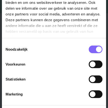
bieden en om ons websiteverkeer te analyseren. Ook
delen we informatie over uw gebruik van onze site met
onze partners voor social media, adverteren en analyse.
Deze partners kunnen deze gegevens combineren met
Stad
Regio
andere informatie die u aan ze heeft verstrekt of die ze
Maastricht ›
hebben verzameld op basis van uw gebruik van hun
Zuid-Limburg ›
services.
Venlo ›
Midden-Limburg ›
Toestemmingsselectie
Heerlen ›
Noord-Limburg ›
Noodzakelijk
Roermond ›
Alle regio's ›
Weert ›
Voorkeuren
Alle steden ›
Vakgebied
Functie
Statistieken
Onderwijs ›
Productiemedewerker ›
Marketing
Techniek & Productie ›
Verpleegkundige ›
Zorg & welzijn ›
Administratief medewerker ›