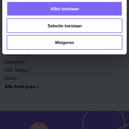
Administratie ›
HR adviseur ›
Alles toestaan
ICT ›
Onderwijsassistent ›
Alle vakgebieden ›
Alle functies ›
Selectie toestaan
Bedrijf
Weigeren
Zuyderland ›
Vista College ›
Daelzicht ›
VDL Groep ›
Boels ›
Alle bedrijven ›