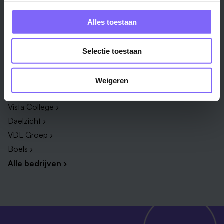
Zorg & welzijn ›
Administratief medewerker ›
Administratie ›
HR adviseur ›
Alles toestaan
ICT ›
Onderwijsassistent ›
Alle vakgebieden ›
Alle functies ›
Selectie toestaan
Bedrijf
Weigeren
Zuyderland ›
Vista College ›
Daelzicht ›
VDL Groep ›
Boels ›
Alle bedrijven ›