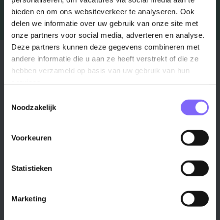
bieden en om ons websiteverkeer te analyseren. Ook
delen we informatie over uw gebruik van onze site met
onze partners voor social media, adverteren en analyse.
Deze partners kunnen deze gegevens combineren met
Stad
Regio
andere informatie die u aan ze heeft verstrekt of die ze
hebben verzameld op basis van uw gebruik van hun
Maastricht ›
Zuid-Limburg ›
services.
Venlo ›
Midden-Limburg ›
Toestemmingsselectie
Heerlen ›
Noord-Limburg ›
Noodzakelijk
Roermond ›
Alle regio's ›
Weert ›
Voorkeuren
Alle steden ›
Statistieken
Vakgebied
Functie
Onderwijs ›
Productiemedewerker ›
Marketing
Techniek & Productie ›
Verpleegkundige ›