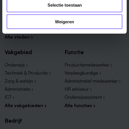
Venlo ›
Midden-Limburg ›
Selectie toestaan
Heerlen ›
Noord-Limburg ›
Roermond ›
Alle regio's ›
Weigeren
Weert ›
Alle steden ›
Vakgebied
Functie
Onderwijs ›
Productiemedewerker ›
Techniek & Productie ›
Verpleegkundige ›
Zorg & welzijn ›
Administratief medewerker ›
Administratie ›
HR adviseur ›
ICT ›
Onderwijsassistent ›
Alle vakgebieden ›
Alle functies ›
Bedrijf