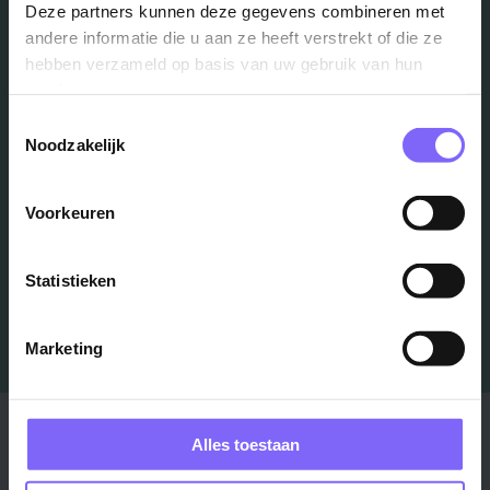
Vacatures
Deze partners kunnen deze gegevens combineren met
andere informatie die u aan ze heeft verstrekt of die ze
in je mailbox?
hebben verzameld op basis van uw gebruik van hun
services.
Toestemmingsselectie
Schrijf je in en we houden je op de hoogte
Noodzakelijk
Voorkeuren
Job Alert instellen
Statistieken
Marketing
Stad
Regio
Alles toestaan
Maastricht ›
Zuid-Limburg ›