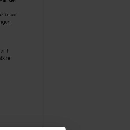
aak maar
ingen
af 1
ik te