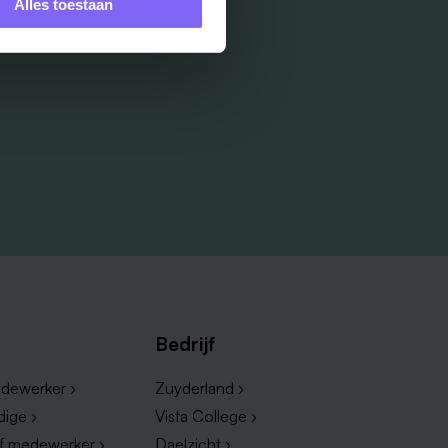
Alles toestaan
Bedrijf
dewerker ›
Zuyderland ›
dige ›
Vista College ›
ef medewerker ›
Daelzicht ›