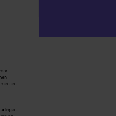
voor
omen
n mensen
ortingen.
 van de