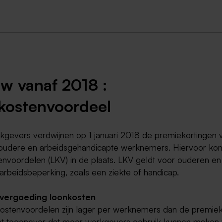
Weert
Kerkrade
w vanaf 2018 :
kostenvoordeel
kgevers verdwijnen op 1 januari 2018 de premiekortingen 
 oudere en arbeidsgehandicapte werknemers. Hiervoor k
envoordelen (LKV) in de plaats. LKV geldt voor ouderen e
arbeidsbeperking, zoals een ziekte of handicap.
vergoeding loonkosten
ostenvoordelen zijn lager per werknemers dan de premiek
at tegenover dat meer werkgevers gebruik kunnen maken