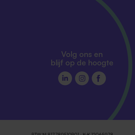
Volg ons en
blijf op de hoogte
BTW NL817789510B01 · KvK 12065978