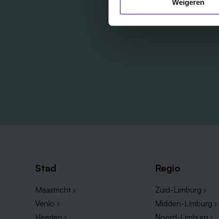
Weigeren
Stad
Regio
Maastricht ›
Zuid-Limburg ›
Venlo ›
Midden-Limburg ›
Heerlen ›
Noord-Limburg ›