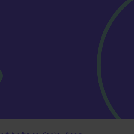
g digitale diensten
Colofon
Sitemap