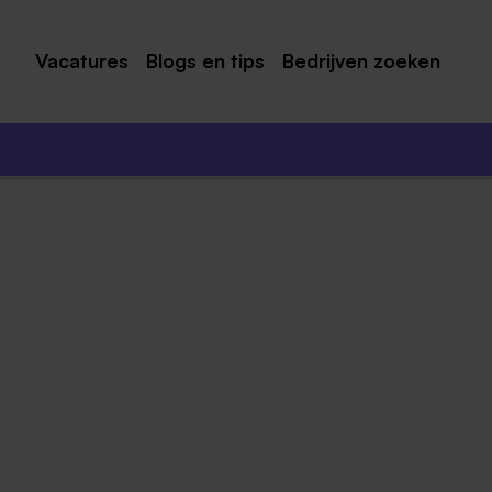
Vacatures
Blogs en tips
Bedrijven zoeken
Maastricht
Roermond
Venlo
Sittard
Venray
Noord-Limburg
Midden-Limburg
Zuid-Limburg
Heerlen