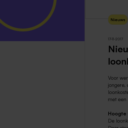
Nieuws
17-11-2017
Nieu
loon
Voor wer
jongere,
loonkost
met een 
Hoogte 
De loonk
Daar sta