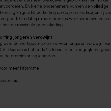
envoordelen. En kleine ondernemers kunnen de volledige
koming krijgen. Bij de korting op de premies kregen zij v
 vergoed. Omdat zij minder premies werknemersverzeker
n dan de maximale premiekorting.
orting jongeren verdwijnt
ng over de werkgeverspremies voor jongeren verdwijnt van
2018. Daarom is het sinds 2016 niet meer mogelijk om gebru
n de premiekorting jongeren.
oor meer informatie
ksoverheid