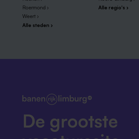
Roermond ›
Alle regio's ›
Weert ›
Alle steden ›
De grootste