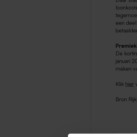
loonkost
tegemoet
een deel
betaalde
Premiek
De korti
januari 
maken va
Klik
hier
v
Bron Rij