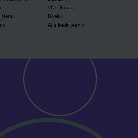
›
VDL Groep ›
istent ›
Boels ›
s ›
Alle bedrijven ›