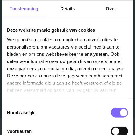
Toestemming
Details
Over
Vacatures
in je mailbox?
Deze website maakt gebruik van cookies
We gebruiken cookies om content en advertenties te
personaliseren, om vacatures via social media aan te
Schrijf je in en we houden je op de hoogte
bieden en om ons websiteverkeer te analyseren. Ook
delen we informatie over uw gebruik van onze site met
onze partners voor social media, adverteren en analyse.
Job Alert instellen
Deze partners kunnen deze gegevens combineren met
andere informatie die u aan ze heeft verstrekt of die ze
hebben verzameld op basis van uw gebruik van hun
services.
Toestemmingsselectie
Noodzakelijk
Stad
Regio
Voorkeuren