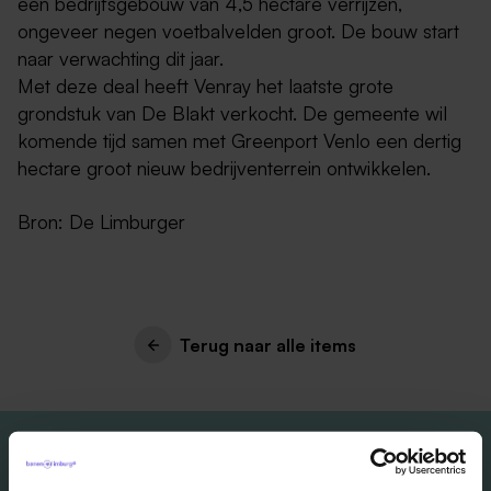
een bedrijfsgebouw van 4,5 hectare verrijzen,
ongeveer negen voetbalvelden groot. De bouw start
naar verwachting dit jaar.
Met deze deal heeft Venray het laatste grote
grondstuk van De Blakt verkocht. De gemeente wil
komende tijd samen met Greenport Venlo een dertig
hectare groot nieuw bedrijventerrein ontwikkelen.
Bron: De Limburger
Terug naar alle items