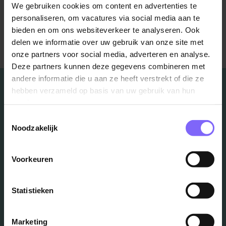
We gebruiken cookies om content en advertenties te
personaliseren, om vacatures via social media aan te
bieden en om ons websiteverkeer te analyseren. Ook
Terug naar alle items
delen we informatie over uw gebruik van onze site met
onze partners voor social media, adverteren en analyse.
Deze partners kunnen deze gegevens combineren met
andere informatie die u aan ze heeft verstrekt of die ze
hebben verzameld op basis van uw gebruik van hun
services.
Toestemmingsselectie
Vacatures
Noodzakelijk
in je mailbox?
Voorkeuren
Schrijf je in en we houden je op de hoogte
Statistieken
Marketing
Job Alert instellen