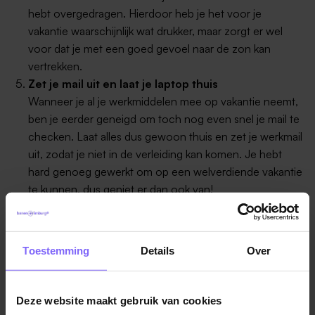
hebt overgedragen. Hierdoor heb je het voor je
vakantie waarschijnlijk wat drukker, maar zorgt er wel
voor dat je met een goed gevoel naar de zon kan
vertrekken.
Zet je mail uit en laat je laptop thuis
Wanneer je al je werkmiddelen mee op vakantie neemt,
ben je eerder geneigd om toch nog even snel je mail te
checken. Laat alles dus gewoon thuis en zet je werkmail
uit, zodat je niet in de verleiding kan komen. Je hebt
hard genoeg gewerkt om op een welverdiende vakantie
te kunnen, dus geniet er dan ook van!
Zet je werktelefoon uit
En als je écht bereikbaar moet zijn, beperk je dan tot
een half uurtje in de ochtend.
Toestemming
Details
Over
Bron : Marieclaire.nl
Deze website maakt gebruik van cookies