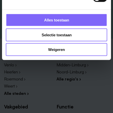
Alles toestaan
Selectie toestaan
Stad
Regio
Weigeren
Maastricht ›
Zuid-Limburg ›
Venlo ›
Midden-Limburg ›
Heerlen ›
Noord-Limburg ›
Roermond ›
Alle regio's ›
Weert ›
Alle steden ›
Vakgebied
Functie