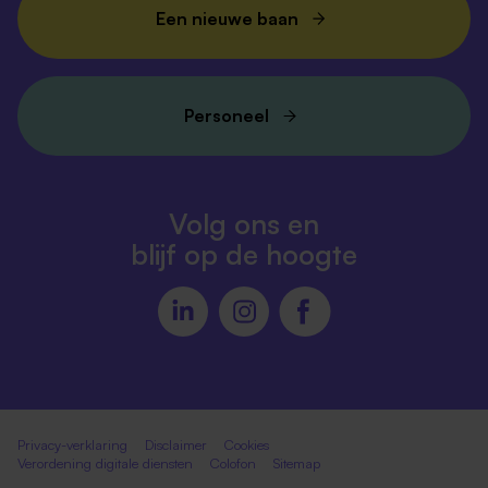
Een nieuwe baan
Personeel
Volg ons en
blijf op de hoogte
Privacy-verklaring
Disclaimer
Cookies
Verordening digitale diensten
Colofon
Sitemap