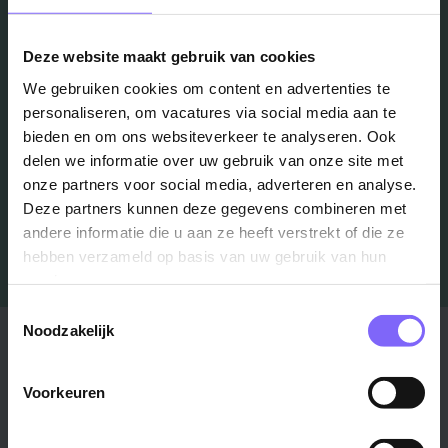
in je mailbox?
Deze website maakt gebruik van cookies
Schrijf je in en we houden je op de hoogte
We gebruiken cookies om content en advertenties te
personaliseren, om vacatures via social media aan te
bieden en om ons websiteverkeer te analyseren. Ook
Job Alert instellen
delen we informatie over uw gebruik van onze site met
onze partners voor social media, adverteren en analyse.
Deze partners kunnen deze gegevens combineren met
andere informatie die u aan ze heeft verstrekt of die ze
hebben verzameld op basis van uw gebruik van hun
services.
Toestemmingsselectie
Noodzakelijk
Stad
Regio
Maastricht ›
Zuid-Limburg ›
Voorkeuren
Venlo ›
Midden-Limburg ›
Heerlen ›
Noord-Limburg ›