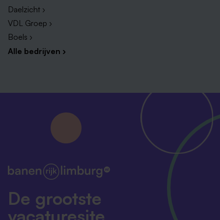
Daelzicht ›
VDL Groep ›
Boels ›
Alle bedrijven ›
De grootste
vacaturesite