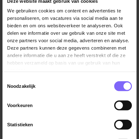
Deze website maakt gebruik van cookies
Elke dag naar een onverzorgd kantoor komen met
vieze muren en een stinkende lucht, is allesbehalve
We gebruiken cookies om content en advertenties te
een motiverende werkplek. Als werkgever is het dan
personaliseren, om vacatures via social media aan te
ook belangrijk dat jouw werknemers comfortabel
bieden en om ons websiteverkeer te analyseren. Ook
delen we informatie over uw gebruik van onze site met
kunnen werken. Dit geld zowel voor de fysieke ruimte,
onze partners voor social media, adverteren en analyse.
als de werkrelaties en hoe men met elkaar omgaat.
Deze partners kunnen deze gegevens combineren met
Wanneer er sprake is van slecht gedrag of (nog erger)
andere informatie die u aan ze heeft verstrekt of die ze
intimiderend gedrag, voelen werknemers zich niet op
hebben verzameld op basis van uw gebruik van hun
hun gemak en blijven resultaten uit. Het is nogal
services.
vanzelfsprekend natuurlijk, maar wel essentieel om
goed voor elkaar te hebben. Anders hebben de
Toestemmingsselectie
Noodzakelijk
bovenstaande tips geen of nauwelijks invloed.
Het motiveren van werknemers kost tijd en energie,
Voorkeuren
maar wij zijn er van overtuigd dat dit harde werk zich
zal uitbetalen!
Statistieken
Meer lezen? Geef
onze blog over aardig onaardig