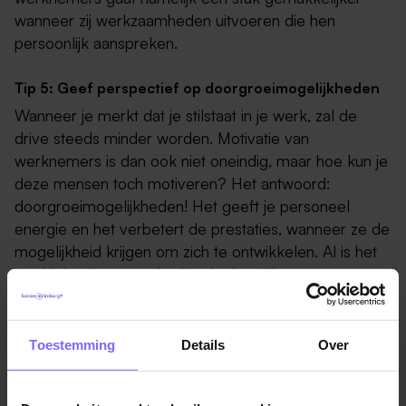
wanneer zij werkzaamheden uitvoeren die hen
persoonlijk aanspreken.
Tip 5: Geef perspectief op doorgroeimogelijkheden
Wanneer je merkt dat je stilstaat in je werk, zal de
drive steeds minder worden. Motivatie van
werknemers is dan ook niet oneindig, maar hoe kun je
deze mensen toch motiveren? Het antwoord:
doorgroeimogelijkheden! Het geeft je personeel
energie en het verbetert de prestaties, wanneer ze de
mogelijkheid krijgen om zich te ontwikkelen. Al is het
iets kleins dat veranderd in de dagelijkse
werkzaamheden, het kan genoeg zijn om de
werknemer voldoende motivatie te geven om de klus
te klaren.
Toestemming
Details
Over
Tip 6: Zorg voor goede werkomstandigheden