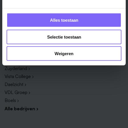
Onderwijs ›
Productiemedewerker ›
Techniek & Productie ›
Verpleegkundige ›
Zorg & welzijn ›
Administratief medewerker ›
Alles toestaan
Administratie ›
HR adviseur ›
ICT ›
Onderwijsassistent ›
Selectie toestaan
Alle vakgebieden ›
Alle functies ›
Weigeren
Bedrijf
Zuyderland ›
Vista College ›
Daelzicht ›
VDL Groep ›
Boels ›
Alle bedrijven ›