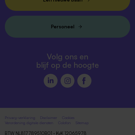
Personeel
Volg ons en
blijf op de hoogte
Privacy-verklaring
Disclaimer
Cookies
Verordening digitale diensten
Colofon
Sitemap
BTW NL817789510B01 · KvK 12065978