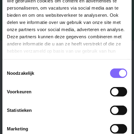
We gebruiken cookies om content en advertenties te
personaliseren, om vacatures via social media aan te
bieden en om ons websiteverkeer te analyseren. Ook
delen we informatie over uw gebruik van onze site met
onze partners voor social media, adverteren en analyse.
Deze partners kunnen deze gegevens combineren met
andere informatie die u aan ze heeft verstrekt of die ze
Stad
Regio
hebben verzameld op basis van uw gebruik van hun
services.
Maastricht ›
Zuid-Limburg ›
Toestemmingsselectie
Venlo ›
Midden-Limburg ›
Noodzakelijk
Heerlen ›
Noord-Limburg ›
Roermond ›
Alle regio's ›
Voorkeuren
Weert ›
Alle steden ›
Statistieken
Vakgebied
Functie
Marketing