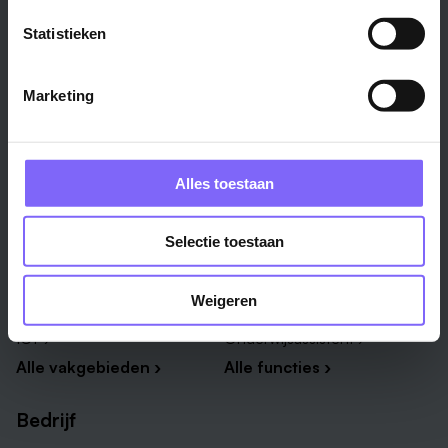
Venlo ›
Midden-Limburg ›
Statistieken
Heerlen ›
Noord-Limburg ›
Roermond ›
Alle regio's ›
Marketing
Weert ›
Alle steden ›
Vakgebied
Functie
Alles toestaan
Onderwijs ›
Productiemedewerker ›
Selectie toestaan
Techniek & Productie ›
Verpleegkundige ›
Zorg & welzijn ›
Administratief medewerker ›
Weigeren
Administratie ›
HR adviseur ›
ICT ›
Onderwijsassistent ›
Alle vakgebieden ›
Alle functies ›
Bedrijf