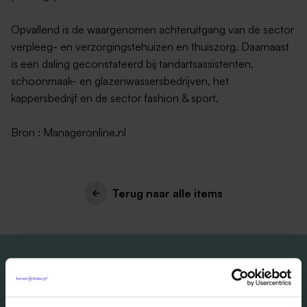
Opvallend is de waargenomen achteruitgang van de sector
verpleeg- en verzorgingstehuizen en thuiszorg. Daarnaast
is een daling geconstateerd bij tandartsassistenten,
schoonmaak- en glazenwassersbedrijven, het
kappersbedrijf en de sector fashion & sport.
Bron : Manageronline.nl
Terug naar alle items