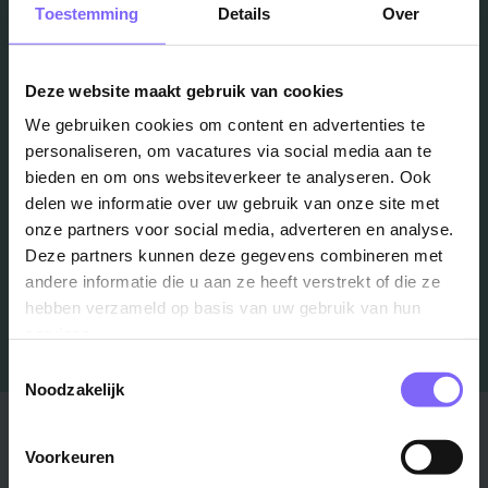
Vacatures
Toestemming
Details
Over
in je mailbox?
Deze website maakt gebruik van cookies
We gebruiken cookies om content en advertenties te
Schrijf je in en we houden je op de hoogte
personaliseren, om vacatures via social media aan te
bieden en om ons websiteverkeer te analyseren. Ook
delen we informatie over uw gebruik van onze site met
Job Alert instellen
onze partners voor social media, adverteren en analyse.
Deze partners kunnen deze gegevens combineren met
andere informatie die u aan ze heeft verstrekt of die ze
hebben verzameld op basis van uw gebruik van hun
services.
Toestemmingsselectie
Noodzakelijk
Stad
Regio
Voorkeuren
Maastricht ›
Zuid-Limburg ›