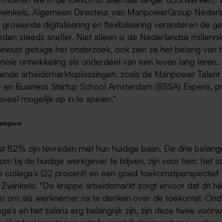
winkels, Algemeen Directeur van ManpowerGroup Nederl
groeiende digitalisering en flexibilisering veranderen de 
den steeds sneller. Niet alleen is de Nederlandse millennia
bewust getuige het onderzoek, ook zien ze het belang van 
onele ontwikkeling als onderdeel van een leven lang leren.
ende arbeidsmarktoplossingen, zoals de Manpower Talent
en Business Startup School Amsterdam (BSSA) Experis, p
zoveel mogelijk op in te spelen."
erkgever
st 82% zijn tevreden met hun huidige baan. De drie belangr
m bij de huidige werkgever te blijven, zijn voor hen: het sa
ne collega’s (22 procent) en een goed toekomstperspectief (v
 Zwinkels: "De krappe arbeidsmarkt zorgt ervoor dat dit hé
s om als werknemer na te denken over de toekomst. Ond
lega’s en het salaris erg belangrijk zijn, zijn deze twee voor