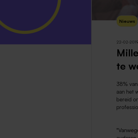
Nieuws
22-02-201
Mill
te w
38% van 
aan het 
bereid om
professio
"Vanwege
ouderen,