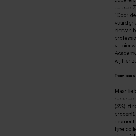
Jeroen Z
"Door de 
vaardighe
hiervan 
professi
vernieuw
Academy 
wij hier 
Trouw aan w
Maar lief
redenen o
(3%), fij
procent).
moment i
fijne col