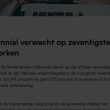
Weert
Kerkrade
9
ennial verwacht op zeventigst
erken
de Nederlandse millennials denkt op zijn of haar zeventig
werk te zijn. Van alle ondervraagden is de overgrote meerd
 tijd (94 procent) en geld (75 procent) te investeren in hu
nele ontwikkeling.
 de toenemende vergrijzing en de groeiende vitaliteit van
 moeten we in de toekomst allemaal langer doorwerken," 