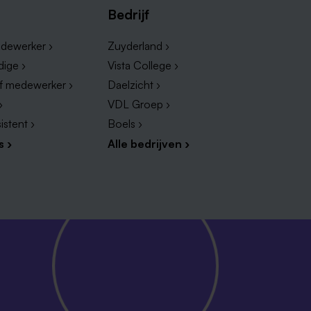
Bedrijf
dewerker ›
Zuyderland ›
dige ›
Vista College ›
ef medewerker ›
Daelzicht ›
›
VDL Groep ›
istent ›
Boels ›
s ›
Alle bedrijven ›