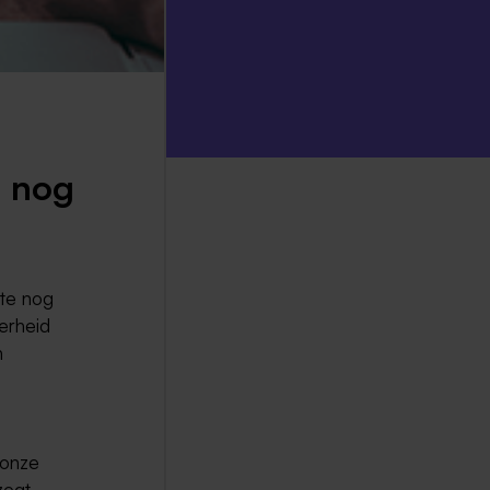
e nog
ste nog
erheid
n
 onze
zegt