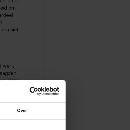
er en is
heid om
derdeel
t
 om niet
et werk
vraagden
is hierbij
 procent)
erlandse
aard.
Over
en in de
onele