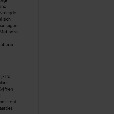
and.
gevraagde
l zich
hun eigen
 Met onze
roberen
ijkste
laris
ijftien
t
anks dat
waardes