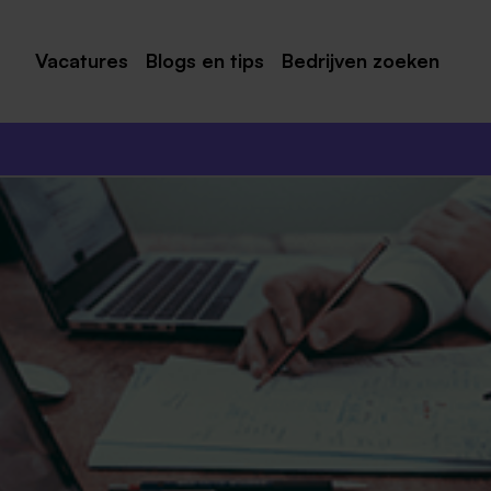
Vacatures
Blogs en tips
Bedrijven zoeken
Maastricht
Roermond
Venlo
Sittard
Venray
Noord-Limburg
Midden-Limburg
Zuid-Limburg
Heerlen